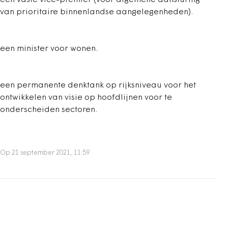
een vaste vice-premier (voor algemene aansturing
van prioritaire binnenlandse aangelegenheden).
een minister voor wonen.
een permanente denktank op rijksniveau voor het
ontwikkelen van visie op hoofdlijnen voor te
onderscheiden sectoren.
Op 21 september 2021, 11:59