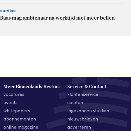
carrière
Baas mag ambtenaar na werktijd niet meer bellen
Meer Binnenlands Bestuur
Service & Contact
vacatures
klantenservice
events
colofon
whitepapers
ingezonden stukken
abonnementen
nieuwsbrieven
online magazine
adverteren