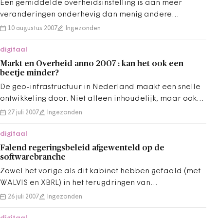
Een gemiddelde overheidsinstelling is aan meer
veranderingen onderhevig dan menig andere
organisatie. Dit komt door veranderende…
10 augustus 2007
Ingezonden
digitaal
Markt en Overheid anno 2007 : kan het ook een
beetje minder?
De geo-infrastructuur in Nederland maakt een snelle
ontwikkeling door. Niet alleen inhoudelijk, maar ook
organisatorisch moeten de bakens…
27 juli 2007
Ingezonden
digitaal
Falend regeringsbeleid afgewenteld op de
softwarebranche
Zowel het vorige als dit kabinet hebben gefaald (met
WALVIS en XBRL) in het terugdringen van
administratieve lasten. De rekening wordt…
26 juli 2007
Ingezonden