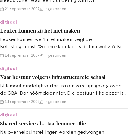
steeds vaker voor een bundeling van ICT-
functionaliteit in een…
21 september 2007
Ingezonden
digitaal
Leuker kunnen zij het niet maken
Leuker kunnen we ’t niet maken, zegt de
Belastingdienst. Wel makkelijker. Is dat nu wel zo? Bij
de invoering van de regels wordt veelal…
14 september 2007
Ingezonden
digitaal
Naar bestuur volgens infrastructurele schaal
BPR moet eindelijk verlost raken van zijn gezag over
de GBA. Dat hóórt daar niet. Die bestuurlijke opzet is
netzo stompzinnig als…
14 september 2007
Ingezonden
digitaal
Shared service als Haarlemmer Olie
Nu overheidsinstellingen worden gedwongen