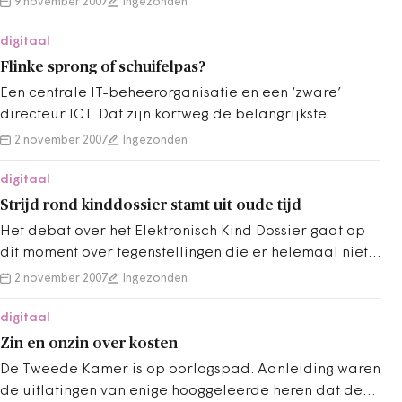
9 november 2007
Ingezonden
digitaal
Flinke sprong of schuifelpas?
Een centrale IT-beheerorganisatie en een ‘zware’
directeur ICT. Dat zijn kortweg de belangrijkste
gereedschappen waarmee het kabinet…
2 november 2007
Ingezonden
digitaal
Strijd rond kinddossier stamt uit oude tijd
Het debat over het Elektronisch Kind Dossier gaat op
dit moment over tegenstellingen die er helemaal niet
zijn. Het lijkt alsof er moet…
2 november 2007
Ingezonden
digitaal
Zin en onzin over kosten
De Tweede Kamer is op oorlogspad. Aanleiding waren
de uitlatingen van enige hooggeleerde heren dat de