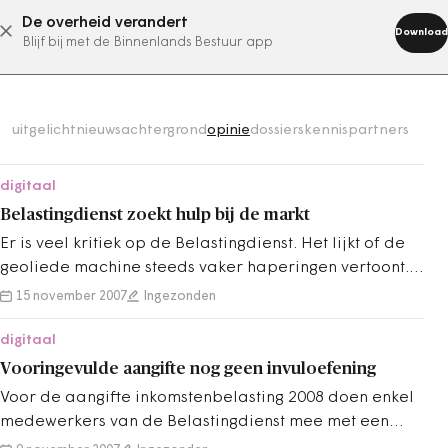
De overheid verandert
abonneer nu
Download
Blijf bij met de Binnenlands Bestuur app
uitgelicht
nieuws
achtergrond
opinie
dossiers
kennispartners
digitaal
Belastingdienst zoekt hulp bij de markt
Er is veel kritiek op de Belastingdienst. Het lijkt of de
geoliede machine steeds vaker haperingen vertoont.
Werkt die Belastingdienst dan…
15 november 2007
Ingezonden
digitaal
Vooringevulde aangifte nog geen invuloefening
Voor de aangifte inkomstenbelasting 2008 doen enkel
medewerkers van de Belastingdienst mee met een
proef met de vooringevulde aangifte.…