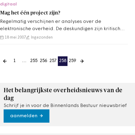
digitaal
Mag het één project zijn?
Regelmatig verschijnen er analyses over de
elektronische overheid. De deskundigen zijn kritisch
gestemd. Een gebrekkige regie is altijd…
18 mei 2007
Ingezonden
1
…
255
256
257
258
259
Het belangrijkste overheidsnieuws van de
dag
Schrijf je in voor de Binnenlands Bestuur nieuwsbrief
aanmelden