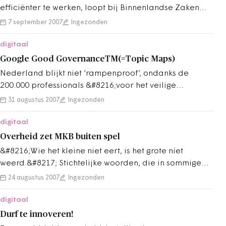
efficiënter te werken, loopt bij Binnenlandse Zaken
opnieuw een discussie over gemeentelijke…
7 september 2007
Ingezonden
digitaal
Google Good GovernanceTM(=Topic Maps)
Nederland blijkt niet ‘rampenproof’, ondanks de
200.000 professionals &#8216;voor het veilige
gevoel&#8217;. Probleem komt deels…
31 augustus 2007
Ingezonden
digitaal
Overheid zet MKB buiten spel
&#8216;Wie het kleine niet eert, is het grote niet
weerd.&#8217; Stichtelijke woorden, die in sommige
ambtelijke kringen in de vergetelheid…
24 augustus 2007
Ingezonden
digitaal
Durf te innoveren!