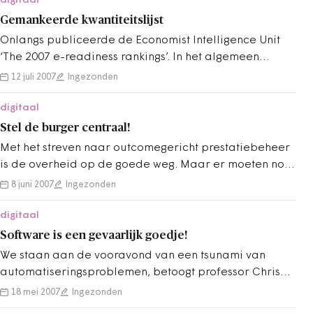
digitaal
Gemankeerde kwantiteitslijst
Onlangs publiceerde de Economist Intelligence Unit
‘The 2007 e-readiness rankings’. In het algemeen
klassement is ons land gezakt van…
12 juli 2007
Ingezonden
digitaal
Stel de burger centraal!
Met het streven naar outcomegericht prestatiebeheer
is de overheid op de goede weg. Maar er moeten nog
wel wat haltes worden aangedaan: de…
8 juni 2007
Ingezonden
digitaal
Software is een gevaarlijk goedje!
We staan aan de vooravond van een tsunami van
automatiseringsproblemen, betoogt professor Chris
Verhoef. De reden hiervoor is dat werkelijk…
18 mei 2007
Ingezonden