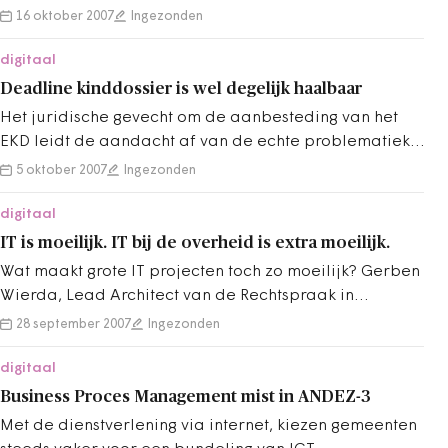
overheid jaarlijks 5 miljard verspilt…
16 oktober 2007
Ingezonden
digitaal
Deadline kinddossier is wel degelijk haalbaar
Het juridische gevecht om de aanbesteding van het
EKD leidt de aandacht af van de echte problematiek,
namelijk de beperkte periode om dit…
5 oktober 2007
Ingezonden
digitaal
IT is moeilijk. IT bij de overheid is extra moeilijk.
Wat maakt grote IT projecten toch zo moeilijk? Gerben
Wierda, Lead Architect van de Rechtspraak in
Nederland, argumenteert dat het probleem…
28 september 2007
Ingezonden
digitaal
Business Proces Management mist in ANDEZ-3
Met de dienstverlening via internet, kiezen gemeenten