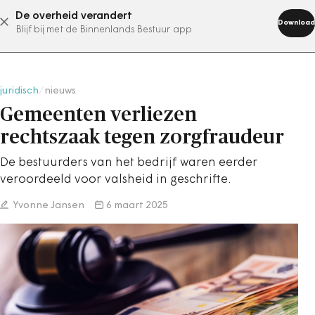
De overheid verandert
abonneer nu
Download
Blijf bij met de Binnenlands Bestuur app
juridisch
/
nieuws
Gemeenten verliezen
rechtszaak tegen zorgfraudeur
De bestuurders van het bedrijf waren eerder
veroordeeld voor valsheid in geschrifte.
Yvonne Jansen
6 maart 2025