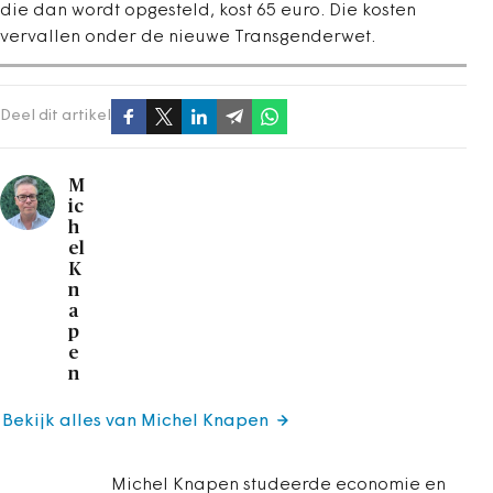
die dan wordt opgesteld, kost 65 euro. Die kosten
vervallen onder de nieuwe Transgenderwet.
Deel dit artikel
M
ic
h
el
K
n
a
p
e
n
Bekijk alles van Michel Knapen
Michel Knapen studeerde economie en