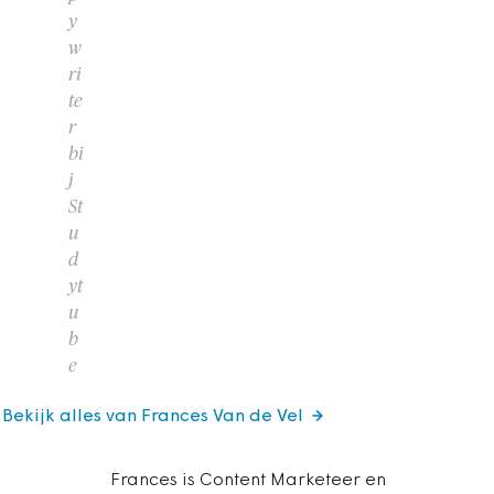
y
w
ri
te
r
bi
j
St
u
d
yt
u
b
e
Bekijk alles van Frances Van de Vel
Frances is Content Marketeer en