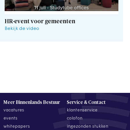
HR-event voor gemeenten
Bekijk de video
Meer Binnenlands Bestuur
Service & Contact
vacatures
klantenservice
events
colofon
whitepapers
ingezonden stukken