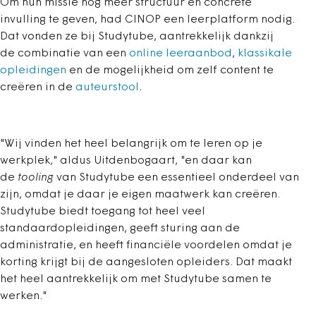
Om hun missie nog meer structuur en concrete
invulling te geven, had CINOP een leerplatform nodig.
Dat vonden ze bij Studytube, aantrekkelijk dankzij
de combinatie van een
online leeraanbod
,
klassikale
opleidingen
en de mogelijkheid om zelf content te
creëren in de
auteurstool
.
"Wij vinden het heel belangrijk om te leren op je
werkplek," aldus Uitdenbogaart, "en daar kan
de
tooling
van Studytube een essentieel onderdeel van
zijn, omdat je daar je eigen maatwerk kan creëren.
Studytube biedt toegang tot heel veel
standaardopleidingen, geeft sturing aan de
administratie, en heeft financiële voordelen omdat je
korting krijgt bij de aangesloten opleiders. Dat maakt
het heel aantrekkelijk om met Studytube samen te
werken."