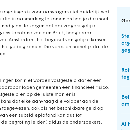
 regelingen is voor aanvragers niet duidelijk wat
idie in aanmerking te komen en hoe je die moet
Ger
 nodig om te zorgen dat aanvragers gelijke
gens Jacobine van den Brink, hoogleraar
Ste
 van Amsterdam, het beginsel van gelijke kansen
org
n het geding komen. Die vereisen namelijk dat de
geg
ijn.
Rot
teg
lingen kon niet worden vastgesteld dat er een
‘Daardoor lopen gemeenten een financieel risico.
tgesteld en op de juiste manier is
Bel
 kans dat elke aanvraag die voldoet aan de
amb
n toegewezen, ook als het beschikbare geld op
 van een subsidieplafond kan dus tot
 de begroting leiden’, aldus de onderzoekers.
AI 