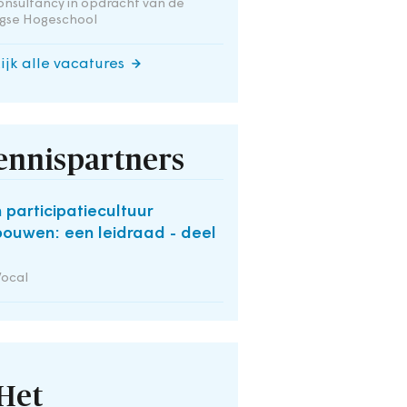
onsultancy in opdracht van de
gse Hogeschool
ijk alle vacatures
ennispartners
 participatiecultuur
bouwen: een leidraad - deel
Vocal
Het