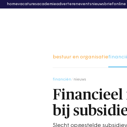
home
vacatures
academie
adverteren
events
nieuwsbrief
online
bestuur en organisatie
financi
financiën
/
nieuws
Financieel
bij subsidi
Slecht opgestelde subsidie