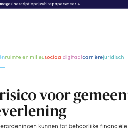
 magazine
scriptieprijs
whitepapers
meer
ën
ruimte en milieu
sociaal
digitaal
carrière
juridisch
 risico voor gemee
everlening
verordeningen kunnen tot behoorlijke financiël