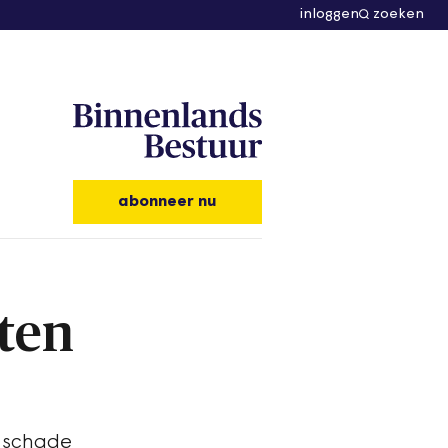
inloggen
zoeken
abonneer nu
nten
e schade