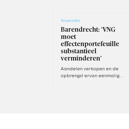
financiën
Barendrecht: ‘VNG
moet
effectenportefeuille
substantieel
verminderen’
Aandelen verkopen en de
opbrengst ervan eenmalig
uitkeren aan gemeenten. Dat
is wat de VNG volgens de
gemeente Barendrecht moet
doen.