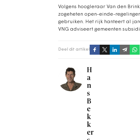
Volgens hoogleraar Van den Brink 
zogeheten open-einde-regelingen 
gebruiken. Het rijk hanteert al j
VNG adviseert gemeenten subsidi
Deel dit artikel
H
a
n
s
B
e
k
k
er