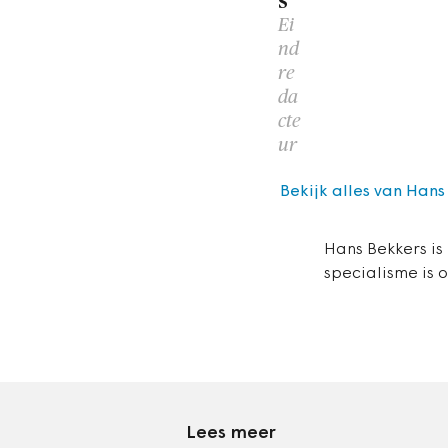
s
Ei
nd
re
da
cte
ur
Bekijk alles van Hans
Hans Bekkers is
specialisme is 
Lees meer