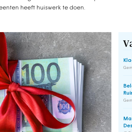
eenten heeft huiswerk te doen.
V
Kla
Gem
Bel
Rui
Gem
Man
Des