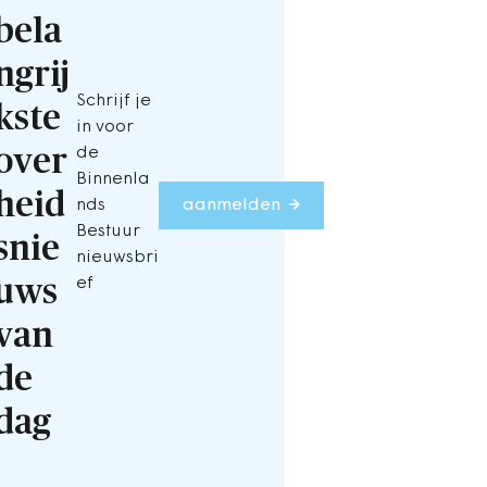
bela
ngrij
Schrijf je
kste
in voor
over
de
Binnenla
heid
nds
aanmelden
Bestuur
snie
nieuwsbri
uws
ef
van
de
dag