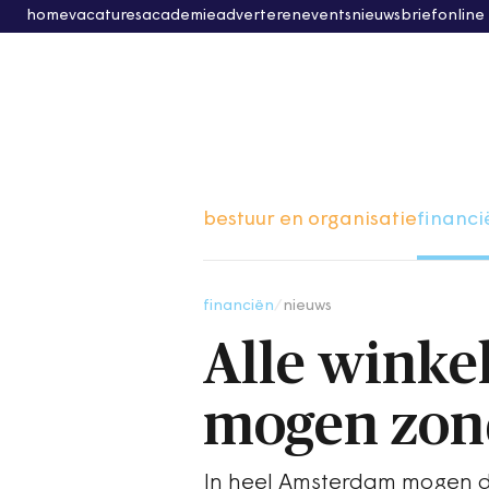
home
vacatures
academie
adverteren
events
nieuwsbrief
online
bestuur en organisatie
financi
financiën
/
nieuws
Alle winke
mogen zon
In heel Amsterdam mogen de