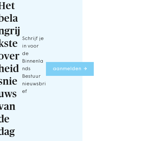
Het
bela
ngrij
Schrijf je
kste
in voor
over
de
Binnenla
heid
nds
aanmelden
Bestuur
snie
nieuwsbri
uws
ef
van
de
dag