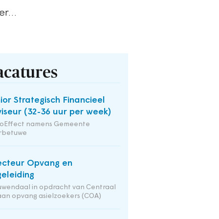
her…
acatures
ior Strategisch Financieel
iseur (32-36 uur per week)
ioEffect namens Gemeente
rbetuwe
ecteur Opvang en
eleiding
wendaal in opdracht van Centraal
an opvang asielzoekers (COA)