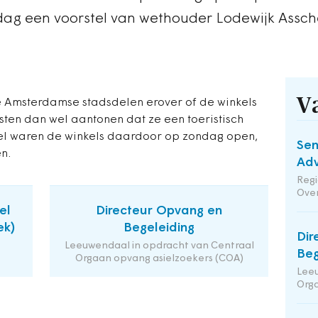
g een voorstel van wethouder Lodewijk Assc
V
de Amsterdamse stadsdelen erover of de winkels
en dan wel aantonen dat ze een toeristisch
eel waren de winkels daardoor op zondag open,
Sen
en.
Adv
Reg
Ove
el
Directeur Opvang en
ek)
Begeleiding
Dir
Leeuwendaal in opdracht van Centraal
Beg
Orgaan opvang asielzoekers (COA)
Leeu
Orga