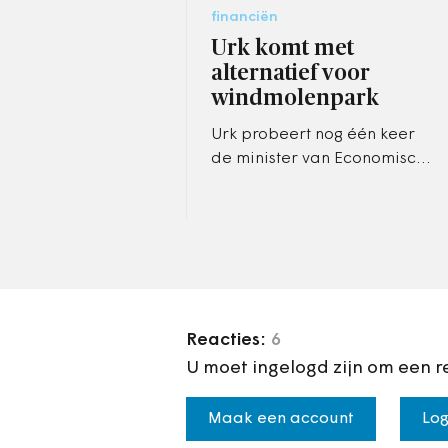
financiën
Urk komt met
alternatief voor
windmolenpark
Urk probeert nog één keer
de minister van Economische
zaken ervan te overtuigen
dat er een prima alternatief
is voor het geplande…
Reacties:
6
U moet ingelogd zijn om een r
Maak een account
Log