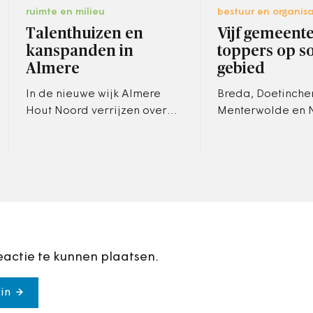
ruimte en milieu
bestuur en organisa
Talenthuizen en
Vijf gemeent
kanspanden in
toppers op so
Almere
gebied
In de nieuwe wijk Almere
Breda, Doetinche
Hout Noord verrijzen over
Menterwolde en 
twee jaar buurtschuren,
scoren met hun s
kanspanden en talenthuizen.
beleid het hoogst
Hier krijgen toekomstige
Lokale Monitor W
bewoners de…
Inkomen en Zorg
eactie te kunnen plaatsen.
in