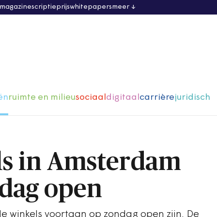
 magazine
scriptieprijs
whitepapers
meer
ën
ruimte en milieu
sociaal
digitaal
carrière
juridisch
ls in Amsterdam
dag open
 winkels voortaan op zondag open zijn. De