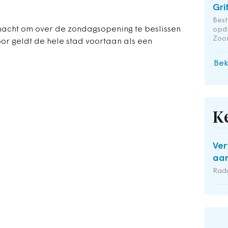
Gri
Bes
 macht om over de zondagsopening te beslissen
opd
Zoo
or geldt de hele stad voortaan als een
Bek
K
Ver
aan
Rad