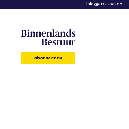
inloggen
zoeken
abonneer nu