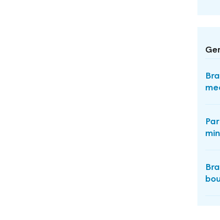
Ger
Bra
med
Par
min
Bra
bo