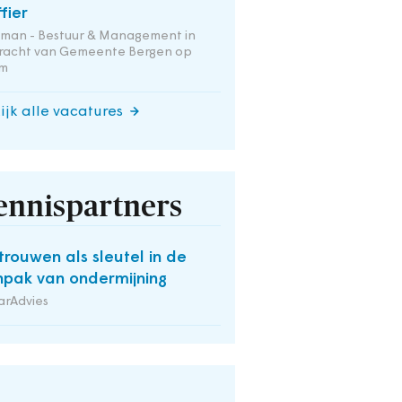
ffier
tman - Bestuur & Management in
racht van Gemeente Bergen op
m
ijk alle vacatures
ennispartners
trouwen als sleutel in de
pak van ondermijning
arAdvies