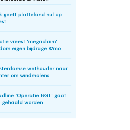
k geeft platteland nul op
est
ctie vreest ‘megaclaim’
dom eigen bijdrage Wmo
sterdamse wethouder naar
hter om windmolens
dline ‘Operatie BGT’ gaat
t gehaald worden