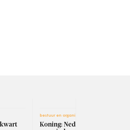
bestuur en organisatie
socia
 kwart
Koning: Nederland
Kri