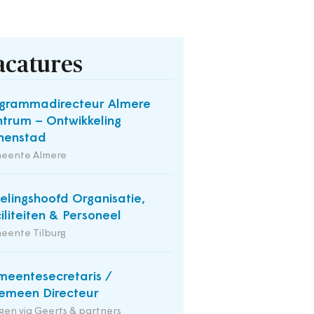
acatures
grammadirecteur Almere
trum – Ontwikkeling
nenstad
eente Almere
elingshoofd Organisatie,
iliteiten & Personeel
eente Tilburg
eentesecretaris /
emeen Directeur
en via Geerts & partners