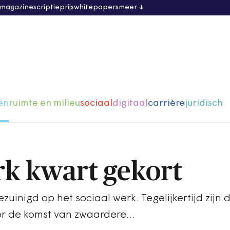
 magazine
scriptieprijs
whitepapers
meer
ën
ruimte en milieu
sociaal
digitaal
carrière
juridisch
rk kwart gekort
ezuinigd op het sociaal werk. Tegelijkertijd zijn 
or de komst van zwaardere…