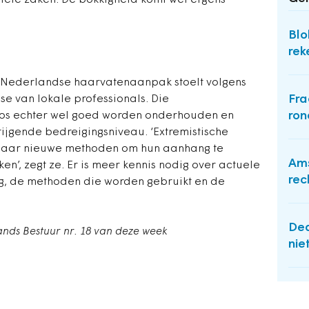
iële zaken. De bokkigheid komt wel ergens
Blo
rek
e Nederlandse haarvatenaanpak stoelt volgens
Fra
e van lokale professionals. Die
ron
os echter wel goed worden onderhouden en
stijgende bedreigingsniveau. ‘Extremistische
en naar nieuwe methoden om hun aanhang te
Am
en’, zegt ze. Er is meer kennis nodig over actuele
rec
ng, de methoden die worden gebruikt en de
Dea
lands Bestuur nr. 18 van deze week
nie