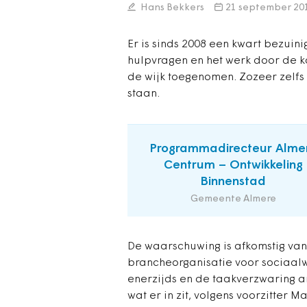
Hans Bekkers
21 september 20
Er is sinds 2008 een kwart bezuini
hulpvragen en het werk door de 
de wijk toegenomen. Zozeer zelf
staan.
Programmadirecteur Alme
Centrum – Ontwikkeling
Binnenstad
Gemeente Almere
De waarschuwing is afkomstig va
brancheorganisatie voor sociaalw
enerzijds en de taakverzwaring an
wat er in zit, volgens voorzitter M