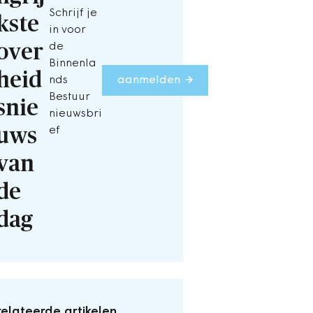
Schrijf je
kste
in voor
over
de
Binnenla
heid
nds
aanmelden
Bestuur
snie
nieuwsbri
uws
ef
van
de
dag
elateerde artikelen