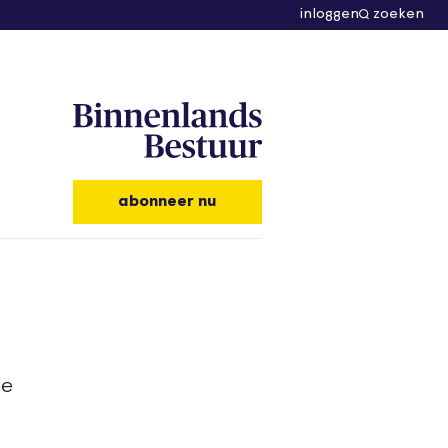
inloggen
zoeken
abonneer nu
de