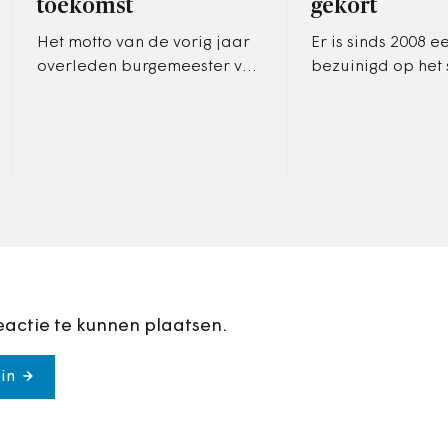
toekomst
gekort
Het motto van de vorig jaar
Er is sinds 2008 e
overleden burgemeester van
bezuinigd op het 
Bronckhorst was ‘het
werk. Tegelijkerti
platteland is niet zielig’. In
hulpvragen en he
de geest van die woorden…
de komst van zw
eactie te kunnen plaatsen.
in