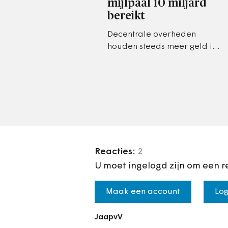
mijlpaal 10 miljard
bereikt
Decentrale overheden
houden steeds meer geld in
de schatkist aan. De meting
van juni 2016 laat zien dat er
ruim 10 miljard aan
vermogen is…
Reacties:
2
U moet ingelogd zijn om een r
Maak een account
Log
JaapvV