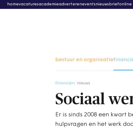
home
vacatures
academie
adverteren
events
nieuwsbrief
online
bestuur en organisatie
financi
financiën
/
nieuws
Sociaal we
Er is sinds 2008 een kwart b
hulpvragen en het werk do