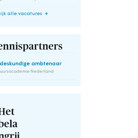
ijk alle vacatures
ennispartners
deskundige ambtenaar
tuursacademie Nederland
Het
bela
ngrij