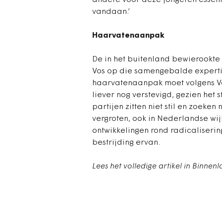
andere voor deze jongeren essent
vandaan.’
Haarvatenaanpak
De in het buitenland bewierookt
Vos op die samengebalde expertis
haarvatenaanpak moet volgens V
liever nog verstevigd, gezien het 
partijen zitten niet stil en zoek
vergroten, ook in Nederlandse wijk
ontwikkelingen rond radicaliseri
bestrijding ervan.
Lees het volledige artikel in Binnen