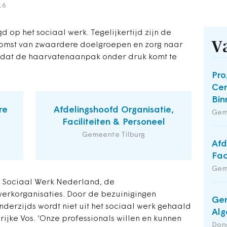
16
gd op het sociaal werk. Tegelijkertijd zijn de
V
komst van zwaardere doelgroepen en zorg naar
s dat de haarvatenaanpak onder druk komt te
Pro
Cen
Bin
re
Afdelingshoofd Organisatie,
Gem
Faciliteiten & Personeel
Gemeente Tilburg
Afd
Fac
Gem
n Sociaal Werk Nederland, de
erkorganisaties. Door de bezuinigingen
Gem
derzijds wordt niet uit het sociaal werk gehaald
Alg
arijke Vos. ‘Onze professionals willen en kunnen
Dong