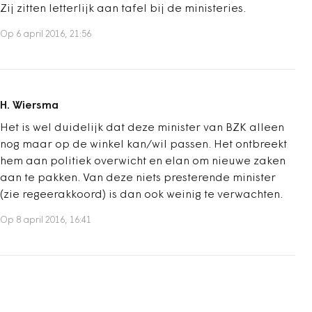
Zij zitten letterlijk aan tafel bij de ministeries.
Op 6 april 2016, 21:56
H. Wiersma
Het is wel duidelijk dat deze minister van BZK alleen
nog maar op de winkel kan/wil passen. Het ontbreekt
hem aan politiek overwicht en elan om nieuwe zaken
aan te pakken. Van deze niets presterende minister
(zie regeerakkoord) is dan ook weinig te verwachten.
Op 8 april 2016, 16:41