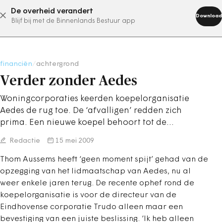
De overheid verandert
abonneer nu
Download
Blijf bij met de Binnenlands Bestuur app
financiën
/
achtergrond
Verder zonder Aedes
Woningcorporaties keerden koepelorganisatie
Aedes de rug toe. De ‘afvalligen’ redden zich
prima. Een nieuwe koepel behoort tot de…
Redactie
15 mei 2009
Thom Aussems heeft ‘geen moment spijt’ gehad van de
opzegging van het lidmaatschap van Aedes, nu al
weer enkele jaren terug. De recente ophef rond de
koepelorganisatie is voor de directeur van de
Eindhovense corporatie Trudo alleen maar een
bevestiging van een juiste beslissing. ‘Ik heb alleen