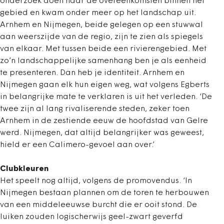
onderzoek doen naar de overeenkomsten binnen het
gebied en kwam onder meer op het landschap uit.
Arnhem en Nijmegen, beide gelegen op een stuwwal
aan weerszijde van de regio, zijn te zien als spiegels
van elkaar. Met tussen beide een rivierengebied. Met
zo’n landschappelijke samenhang ben je als eenheid
te presenteren. Dan heb je identiteit. Arnhem en
Nijmegen gaan elk hun eigen weg, wat volgens Egberts
in belangrijke mate te verklaren is uit het verleden. ‘De
twee zijn al lang rivaliserende steden, zeker toen
Arnhem in de zestiende eeuw de hoofdstad van Gelre
werd. Nijmegen, dat altijd belangrijker was geweest,
hield er een Calimero-gevoel aan over.’
Clubkleuren
Het speelt nog altijd, volgens de promovendus. ‘In
Nijmegen bestaan plannen om de toren te herbouwen
van een middeleeuwse burcht die er ooit stond. De
luiken zouden logischerwijs geel-zwart geverfd