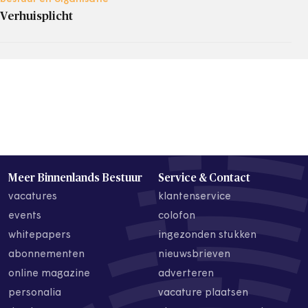
Verhuisplicht
Meer Binnenlands Bestuur
Service & Contact
vacatures
klantenservice
events
colofon
whitepapers
ingezonden stukken
abonnementen
nieuwsbrieven
online magazine
adverteren
personalia
vacature plaatsen