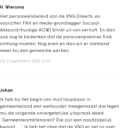
H. Wiersma
Het personeelsbeleid van de VNG (Heerts, ex
voorzitter FNV en mede-grondlegger Sociaal
Akkoord/huidige AOW) blinkt uit van vernuft. En dan
ook nog te bedenken dat de pensioenpremies flink
omhoog moeten. Nog even en dan wil er niemand
meer bij een gemeente werken.
Op 15 september 2020, 12:01
Johan
Ik heb bij het begin van mijn loopbaan in
gemeenteland een wethouder meegemaakt die tegen
mij de volgende onvergetelijke uitspraak deed:
´Gemeenteambtenaren? Die zijn een noodzakelijk
kwaad.....´ Ik heb het idee dat de VNG er net zo over