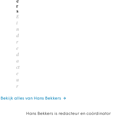
e
r
s
E
i
n
d
r
e
d
a
ct
e
u
r
Bekijk alles van Hans Bekkers
Hans Bekkers is redacteur en coördinator