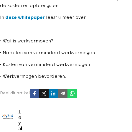
de kosten en opbrengsten.
In
deze whitepaper
leest u meer over:
• Wat is werkvermogen?
• Nadelen van verminderd werkvermogen.
• Kosten van verminderd werkvermogen.
• Werkvermogen bevorderen.
Deel dit artikel
L
o
y
al