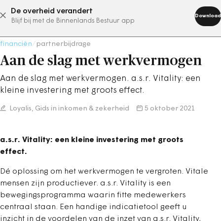
De overheid verandert
abonneer nu
Download
Blijf bij met de Binnenlands Bestuur app
financiën
/
partnerbijdrage
Aan de slag met werkvermogen
Aan de slag met werkvermogen. a.s.r. Vitality: een
kleine investering met groots effect.
Loyalis, Gids in inkomen & zekerheid
5 oktober 2021
a.s.r. Vitality: een kleine investering met groots
effect.
Dé oplossing om het werkvermogen te vergroten. Vitale
mensen zijn productiever. a.s.r. Vitality is een
bewegingsprogramma waarin fitte medewerkers
centraal staan. Een handige indicatietool geeft u
inzicht in de voordelen van de inzet van a.s.r. Vitality,