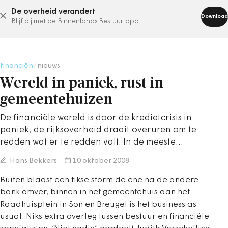
De overheid verandert
abonneer nu
Download
Blijf bij met de Binnenlands Bestuur app
financiën
/
nieuws
Wereld in paniek, rust in
gemeentehuizen
De financiële wereld is door de kredietcrisis in
paniek, de rijksoverheid draait overuren om te
redden wat er te redden valt. In de meeste…
Hans Bekkers
10 oktober 2008
Buiten blaast een fikse storm de ene na de andere
bank omver, binnen in het gemeentehuis aan het
Raadhuisplein in Son en Breugel is het business as
usual. Niks extra overleg tussen bestuur en financiële