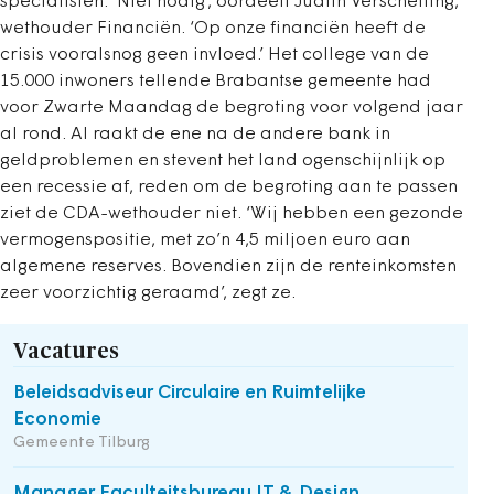
specialisten. ‘Niet nodig’, oordeelt Judith Verschelling,
wethouder Financiën. ‘Op onze financiën heeft de
crisis vooralsnog geen invloed.’ Het college van de
15.000 inwoners tellende Brabantse gemeente had
voor Zwarte Maandag de begroting voor volgend jaar
al rond. Al raakt de ene na de andere bank in
geldproblemen en stevent het land ogenschijnlijk op
een recessie af, reden om de begroting aan te passen
ziet de CDA-wethouder niet. ‘Wij hebben een gezonde
vermogenspositie, met zo’n 4,5 miljoen euro aan
algemene reserves. Bovendien zijn de renteinkomsten
zeer voorzichtig geraamd’, zegt ze.
Vacatures
Beleidsadviseur Circulaire en Ruimtelijke
Economie
Gemeente Tilburg
Manager Faculteitsbureau IT & Design