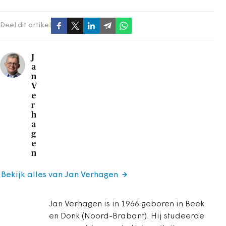
Deel dit artikel
J
a
n
V
e
r
h
a
g
e
n
Bekijk alles van Jan Verhagen
Jan Verhagen is in 1966 geboren in Beek
en Donk (Noord-Brabant). Hij studeerde