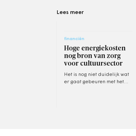
Lees meer
financiën
Hoge energiekosten
nog bron van zorg
voor cultuursector
Het is nog niet duidelijk wat
er gaat gebeuren met het
extra geld in het
Gemeentefonds dat
bestemd is voor
maatschappelijke
instellingen.