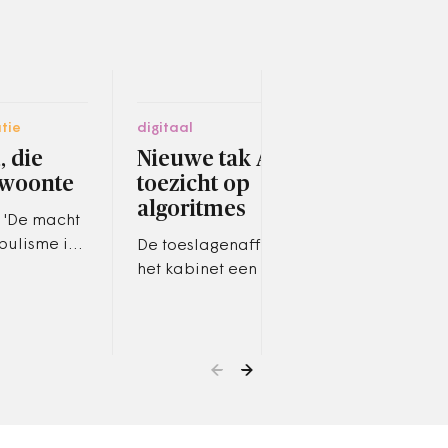
tie
digitaal
fina
, die
Nieuwe tak AP houdt
Kaa
ewoonte
toezicht op
ove
algoritmes
kre
 'De macht
ver
pulisme in
De toeslagenaffaire is voor
het kabinet een belangrijke
Door
reden om de AP extra geld te
een 
geven voor toezicht op
make
algoritmes.
zegg
mani
word