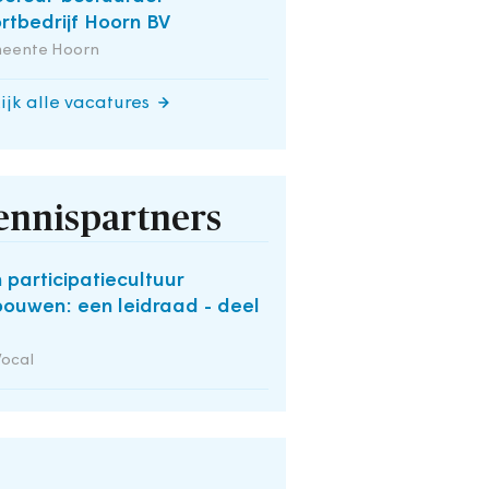
rtbedrijf Hoorn BV
eente Hoorn
ijk alle vacatures
ennispartners
 participatiecultuur
bouwen: een leidraad - deel
Vocal