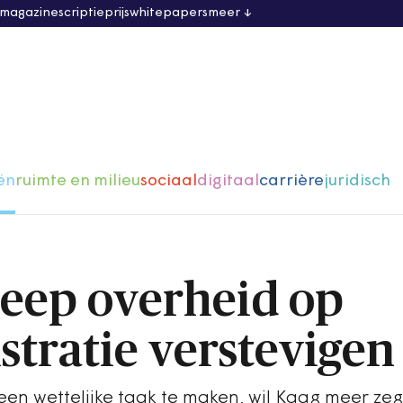
 magazine
scriptieprijs
whitepapers
meer
ën
ruimte en milieu
sociaal
digitaal
carrière
juridisch
reep overheid op
stratie verstevigen
 een wettelijke taak te maken, wil Kaag meer z