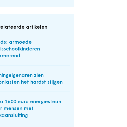
elateerde artikelen
nds: armoede
isschoolkinderen
armerend
ingeigenaren zien
nlasten het hardst stijgen
na 1600 euro energiesteun
r mensen met
kaansluiting