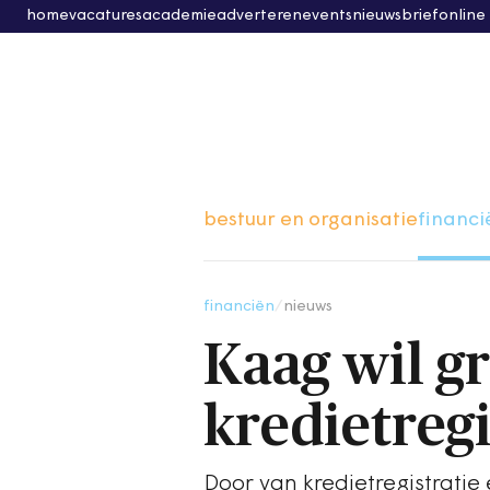
home
vacatures
academie
adverteren
events
nieuwsbrief
online
bestuur en organisatie
financi
financiën
/
nieuws
Kaag wil g
kredietregi
Door van kredietregistratie