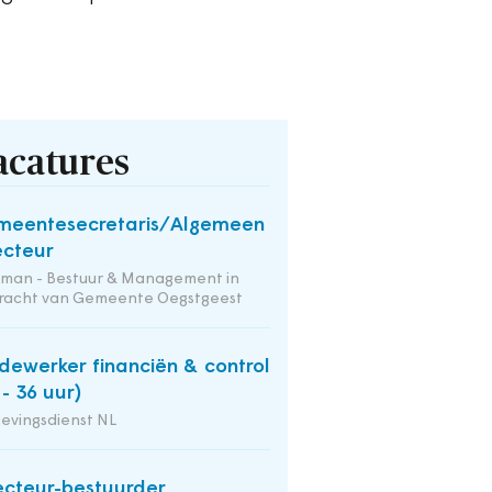
acatures
meentesecretaris/Algemeen
ecteur
tman - Bestuur & Management in
racht van Gemeente Oegstgeest
ewerker financiën & control
 - 36 uur)
evingsdienst NL
ecteur-bestuurder