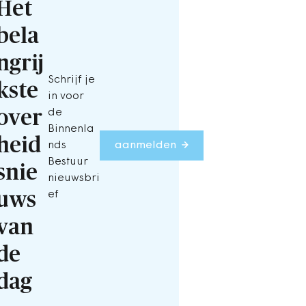
Het
bela
ngrij
Schrijf je
kste
in voor
over
de
Binnenla
heid
nds
aanmelden
Bestuur
snie
nieuwsbri
uws
ef
van
de
dag