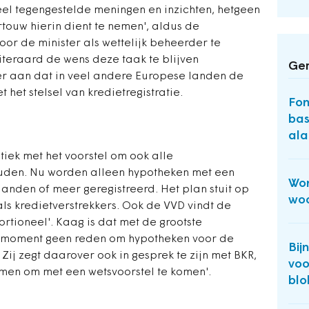
eel tegengestelde meningen en inzichten, hetgeen
touw hierin dient te nemen', aldus de
oor de minister als wettelijk beheerder te
teraard de wens deze taak te blijven
Ger
rder aan dat in veel andere Europese landen de
het stelsel van kredietregistratie.
Fo
bas
al
tiek met het voorstel om ook alle
uden. Nu worden alleen hypotheken met een
Won
anden of meer geregistreerd. Het plan stuit op
woo
als kredietverstrekkers. Ook de VVD vindt de
ortioneel'. Kaag is dat met de grootste
dit moment geen reden om hypotheken voor de
Bij
' Zij zegt daarover ook in gesprek te zijn met BKR,
voo
emen om met een wetsvoorstel te komen'.
blo