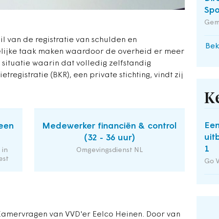
Spo
Gem
il van de registratie van schulden en
Bek
elijke taak maken waardoor de overheid er meer
e situatie waarin dat volledig zelfstandig
registratie (BKR), een private stichting, vindt zij
K
Een
een
Medewerker financiën & control
uit
(32 - 36 uur)
1
 in
Omgevingsdienst NL
est
Go 
 Kamervragen van VVD'er Eelco Heinen. Door van