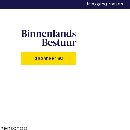
inloggen
zoeken
abonneer nu
eggenschap