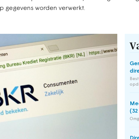
op gegevens worden verwerkt.
V
Ge
dir
Bes
opd
Med
(32
Omg
Dir