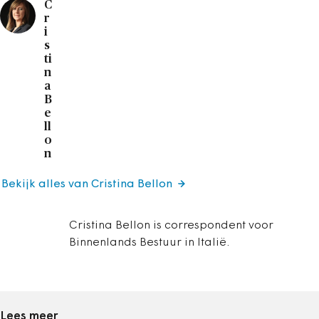
C
r
i
s
ti
n
a
B
e
ll
o
n
Bekijk alles van Cristina Bellon
Cristina Bellon is correspondent voor
Binnenlands Bestuur in Italië.
Lees meer