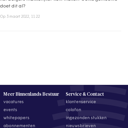
doet dit al?
Op 3 maart 2022, 11:22
Meer Binnenlands Bestuur
Service & Contact
vacatures
klantenservice
events
colofon
whitepapers
ingezonden stukken
abonnementen
nieuwsbrieven