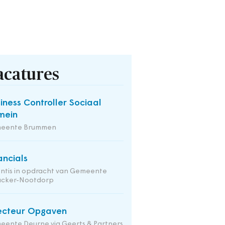
acatures
iness Controller Sociaal
mein
eente Brummen
ancials
ntis in opdracht van Gemeente
nacker-Nootdorp
ecteur Opgaven
ente Deurne via Geerts & Partners