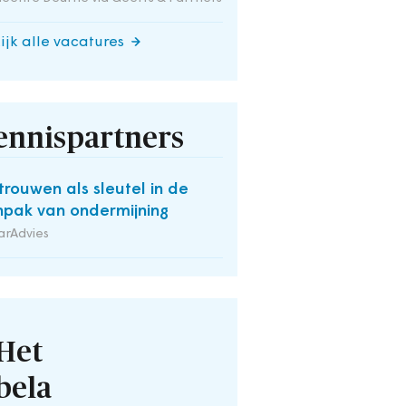
ijk alle vacatures
ennispartners
trouwen als sleutel in de
pak van ondermijning
arAdvies
Het
bela