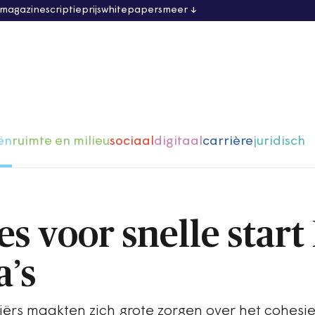
 magazine
scriptieprijs
whitepapers
meer
ën
ruimte en milieu
sociaal
digitaal
carrière
juridisch
les voor snelle start
’s
rs maakten zich grote zorgen over het cohesi