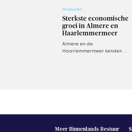
financiën
Sterkste economische
groei in Almere en
Haarlemmermeer
Almere en de
Haarlemmermeer kenden in
2019 de hoogste
economische groei, blijkt uit
nieuwe cijfers van het
Centraal Bureau van de…
Meer Binnenlands Bestuur
S