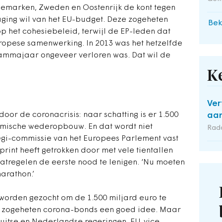
marken, Zweden en Oostenrijk de kont tegen
aging wil van het EU-budget. Deze zogeheten
Bek
p het cohesiebeleid, terwijl de EP-leden dat
uropese samenwerking. In 2013 was het hetzelfde
ammajaar ongeveer verloren was. Dat wil de
K
Ver
oor de coronacrisis: naar schatting is er 1.500
aan
omische wederopbouw. En dat wordt niet
Rad
Regi-commissie van het Europees Parlement vast
int heeft getrokken door met vele tientallen
atregelen de eerste nood te lenigen. ‘Nu moeten
arathon.’
 worden gezocht om de 1.500 miljard euro te
n zogeheten corona-bonds een goed idee. Maar