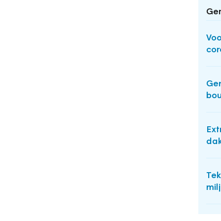
Ger
Voo
cor
Gem
bou
Ext
dak
Tek
mil