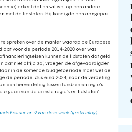
Duitse en Nederlandse regeringen. EU-vice-
onomie) erkent dat en wil wel op een andere
n met de lidstaten. Hij kondigde een aangepast
g te spreken over de manier waarop de Europese
d dat voor de periode 2014-2020 over was.
financieringseisen kunnen de lidstaten dat geld
an dat niet altijd zo’, vroegen de afgevaardigden
s. Maar in de komende budgetperiode moet wel de
e de periode, dus eind 2024, naar de verdeling
an een herverdeling tussen fondsen en regio’s.
e gaan van de armste regio’s en lidstaten’,
ands Bestuur nr. 9 van deze week (gratis inlog)