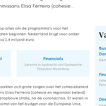
missaris Elisa Ferreira (cohesie…
 op alles om de programma’s voor het
V
laten beginnen. Nederland krijgt voor onder
ca 1,4 miljard euro.
Bus
Do
l
Financials
Gem
Latentis in opdracht van Gemeente
Pijnacker-Nootdorp
Fin
Late
Pij
akten zich grote zorgen over het cohesiebeleid
s Elisa Ferreira (cohesie en regionaal beleid)
ropbouw straks, na de coronacrisis. Er waren in
Dir
ekomst van het budget voor de Europese Unie,
Geme