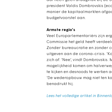
dat heeft geen draagvlak bij de 
president Valdis Dombrovskis (ec
manier de kapitaalmarkten afgaa
budgetvoorstel aan.
Armste regio’s
Veel Europarlementariërs zijn er
Commissie het geld heeft verdeel
Zonder bureaucratie en zonder co
uitgeven aan de corona-crisis. ‘K
zich af. ‘Nee’, vindt Dombrovski
mogelijkheid komen om halverweg
te kijken en desnoods te werken a
‘De wederopbouw mag niet ten kost
benadrukt hij.
Lees het volledige artikel in Binnenl