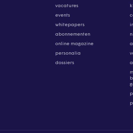
vacatures
k
events
c
whitepapers
i
abonnementen
n
online magazine
a
personalia
v
dossiers
a
b
g
p
p