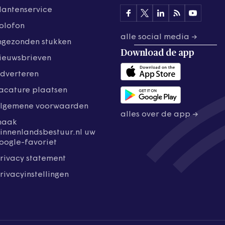
lantenservice
olofon
alle social media →
ngezonden stukken
Download de
app
ieuwsbrieven
dverteren
acature plaatsen
lgemene voorwaarden
alles over de app →
maak
innenlandsbestuur.nl uw
oogle-favoriet
rivacy statement
rivacyinstellingen