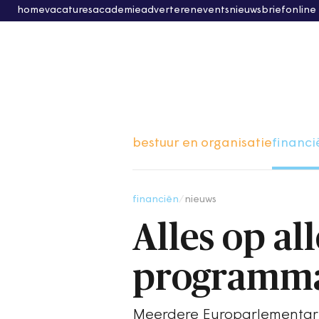
home
vacatures
academie
adverteren
events
nieuwsbrief
online
bestuur en organisatie
financi
financiën
/
nieuws
Alles op al
programma
Meerdere Europarlementarië