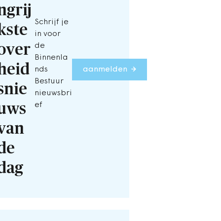
ngrij
Schrijf je
kste
in voor
over
de
Binnenla
heid
nds
aanmelden
Bestuur
snie
nieuwsbri
uws
ef
van
de
dag