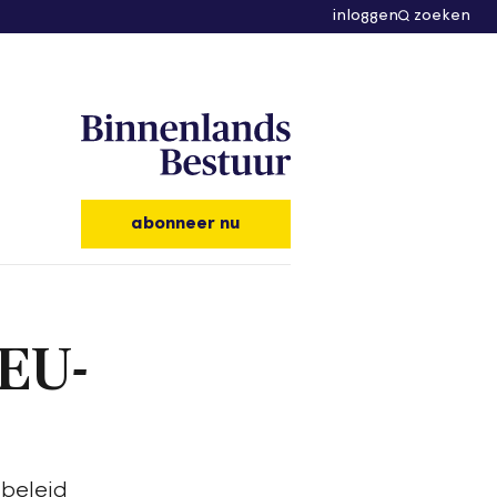
inloggen
zoeken
abonneer nu
 EU-
ebeleid