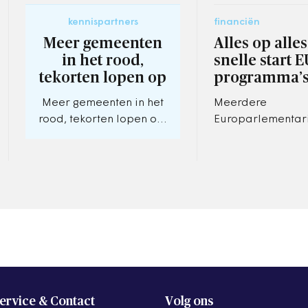
kennispartners
financiën
Meer gemeenten
Alles op alle
in het rood,
snelle start E
tekorten lopen op
programma’
Meer gemeenten in het
Meerdere
rood, tekorten lopen op.
Europarlementar
Coronacrisis drukt
maakten zich gro
gemeenten verder in de
over het cohesie
problemen
volgens hen en
Eurocommissaris 
Ferreira (cohesi
ervice & Contact
Volg ons