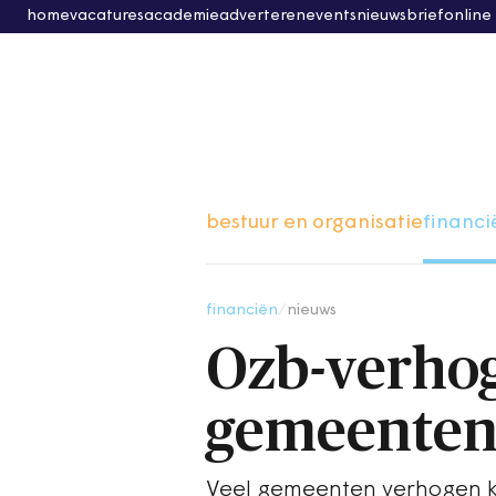
home
vacatures
academie
adverteren
events
nieuwsbrief
online
bestuur en organisatie
financi
financiën
/
nieuws
Ozb-verhog
gemeente
Veel gemeenten verhogen k