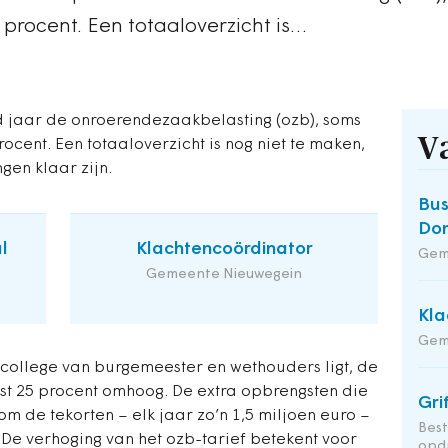
 procent. Een totaaloverzicht is…
jaar de onroerendezaakbelasting (ozb), soms
V
rocent. Een totaaloverzicht is nog niet te maken,
gen klaar zijn.
Bus
Do
l
Klachtencoördinator
Gem
Gemeente Nieuwegein
Kla
Gem
 college van burgemeester en wethouders ligt, de
st 25 procent omhoog. De extra opbrengsten die
Gri
om de tekorten – elk jaar zo’n 1,5 miljoen euro –
Bes
 De verhoging van het ozb-tarief betekent voor
opd