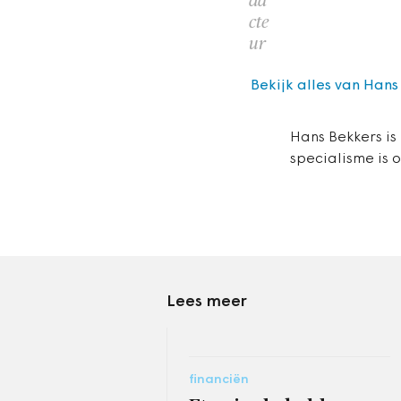
da
cte
ur
Bekijk alles van Hans
Hans Bekkers is
specialisme is 
Lees meer
financiën