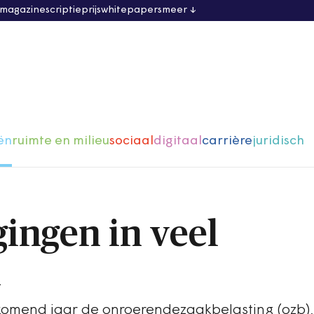
 magazine
scriptieprijs
whitepapers
meer
ën
ruimte en milieu
sociaal
digitaal
carrière
juridisch
ingen in veel
n
omend jaar de onroerendezaakbelasting (ozb),