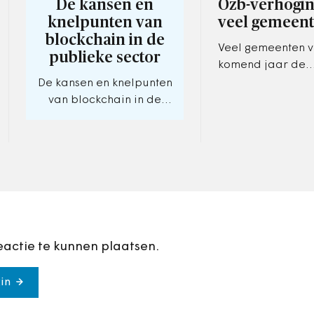
De kansen en
Ozb-verhogin
knelpunten van
veel gemeen
blockchain in de
Veel gemeenten 
publieke sector
komend jaar de
onroerendezaakb
De kansen en knelpunten
(ozb), soms met ui
van blockchain in de
tot boven de 20 p
publieke sector
totaaloverzicht i
eactie te kunnen plaatsen.
in