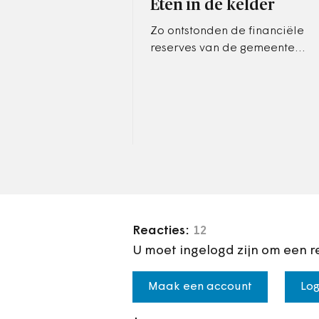
Eten in de kelder
Zo ontstonden de financiële
reserves van de gemeenten.
Die reserves bleken
hartstikke nuttig. Een
gemeente met financiële
reserves…
Reacties:
12
U moet ingelogd zijn om een r
Maak een account
Log