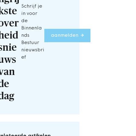
Schrijf je
kste
in voor
over
de
Binnenla
heid
nds
aanmelden
Bestuur
snie
nieuwsbri
uws
ef
van
de
dag