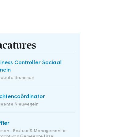
acatures
iness Controller Sociaal
mein
eente Brummen
chtencoördinator
eente Nieuwegein
ffier
tman - Bestuur & Management in
racht van Gemeente Lisse