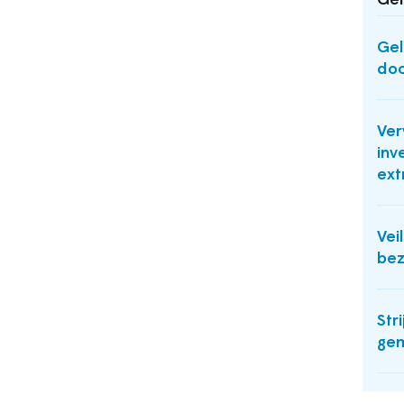
Ger
Gel
doo
Ver
inv
ext
Vei
bez
Str
gem