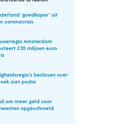
elateerde artikelen
derland ‘goedkoper’ uit
r coronacrisis
voerregio Amsterdam
esteert 235 miljoen euro
ra
ligheidsregio's beslissen over
oek aan podia
ijd om meer geld voor
eenten opgeschroefd