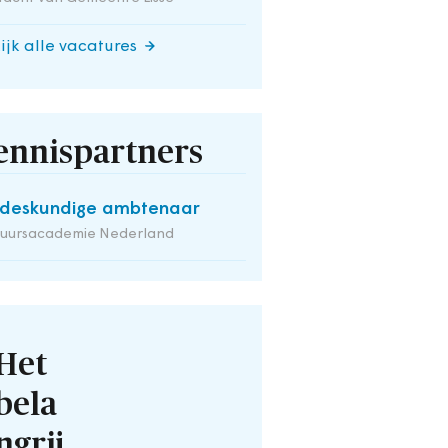
ijk alle vacatures
ennispartners
deskundige ambtenaar
tuursacademie Nederland
Het
bela
ngrij