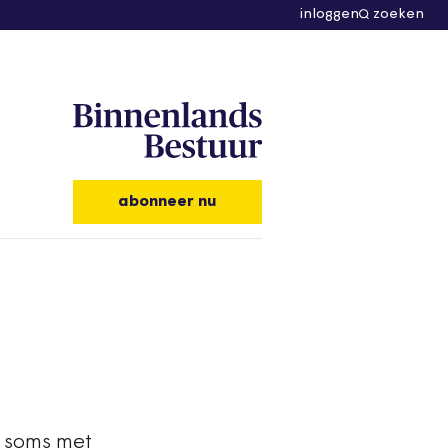
inloggen
zoeken
abonneer nu
 soms met