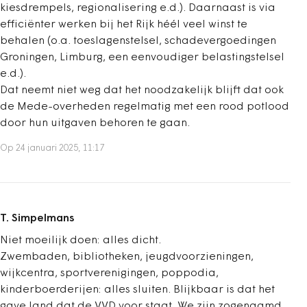
kiesdrempels, regionalisering e.d.). Daarnaast is via
efficiënter werken bij het Rijk héél veel winst te
behalen (o.a. toeslagenstelsel, schadevergoedingen
Groningen, Limburg, een eenvoudiger belastingstelsel
e.d.).
Dat neemt niet weg dat het noodzakelijk blijft dat ook
de Mede-overheden regelmatig met een rood potlood
door hun uitgaven behoren te gaan.
Op 24 januari 2025, 11:17
T. Simpelmans
Niet moeilijk doen: alles dicht.
Zwembaden, bibliotheken, jeugdvoorzieningen,
wijkcentra, sportverenigingen, poppodia,
kinderboerderijen: alles sluiten. Blijkbaar is dat het
gave land dat de VVD voor staat. We zijn zogenaamd