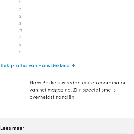
r
e
d
a
ct
e
u
r
Bekijk alles van Hans Bekkers
Hans Bekkers is redacteur en coördinator
van het magazine. Zijn specialisme is
overheidsfinanciën.
Lees meer