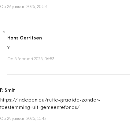
Op 26 januari 2025, 20:58
Hans Gerritsen
?
Op 5 februari 2025, 06:53
P. Smit
https://indepen.eu/rutte-graaide-zonder-
toestemming-uit-gemeentefonds/
Op 29 januari 2025, 15:42