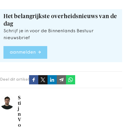
Het belangrijkste overheidsnieuws van de
dag
Schrijf je in voor de Binnenlands Bestuur
nieuwsbrief
aanmelden
Deel dit artikel
S
ti
j
n
V
o