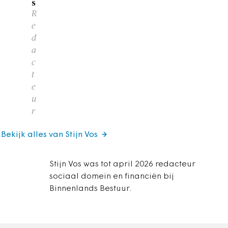
s
R
e
d
a
c
t
e
u
r
Bekijk alles van Stijn Vos
Stijn Vos was tot april 2026 redacteur
sociaal domein en financiën bij
Binnenlands Bestuur.