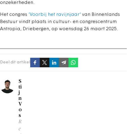
onzekerheden.
Het congres
‘Voorbij het ravijnjaar'
van Binnenlands
Bestuur vindt plaats in cultuur- en congrescentrum
Antropia, Driebergen, op woensdag 26 maart 2025.
Deel dit artikel
S
ti
j
n
V
o
s
R
e