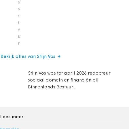
d
a
c
t
e
u
r
Bekijk alles van Stijn Vos
Stijn Vos was tot april 2026 redacteur
sociaal domein en financiën bij
Binnenlands Bestuur.
Lees meer