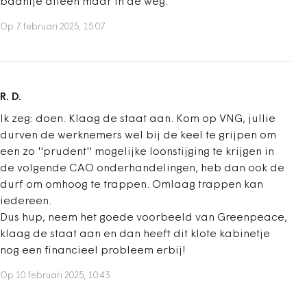
baantje alleen maar in de weg.
Op 7 februari 2025, 15:07
R. D.
Ik zeg: doen. Klaag de staat aan. Kom op VNG, jullie
durven de werknemers wel bij de keel te grijpen om
een zo ''prudent'' mogelijke loonstijging te krijgen in
de volgende CAO onderhandelingen, heb dan ook de
durf om omhoog te trappen. Omlaag trappen kan
iedereen.
Dus hup, neem het goede voorbeeld van Greenpeace,
klaag de staat aan en dan heeft dit klote kabinetje
nog een financieel probleem erbij!
Op 10 februari 2025, 10:43