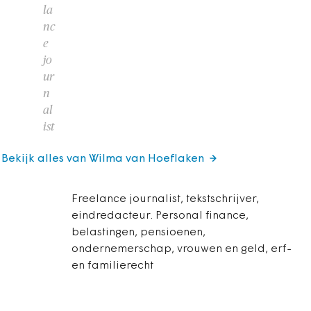
la
nc
e
jo
ur
n
al
ist
Bekijk alles van Wilma van Hoeflaken
Freelance journalist, tekstschrijver,
eindredacteur. Personal finance,
belastingen, pensioenen,
ondernemerschap, vrouwen en geld, erf-
en familierecht