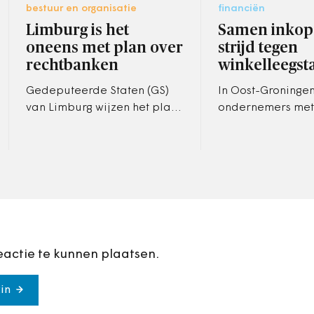
bestuur en organisatie
financiën
Limburg is het
Samen inkop
oneens met plan over
strijd tegen
rechtbanken
winkelleegst
Gedeputeerde Staten (GS)
In Oost-Groningen
van Limburg wijzen het plan
ondernemers met
van de Raad voor de
financieel instru
Rechtspraak af om niet
winkelleegstand t
langer twee volwaardige
dringen.
rechtbanken in…
Binnenstadonder
eactie te kunnen plaatsen.
in