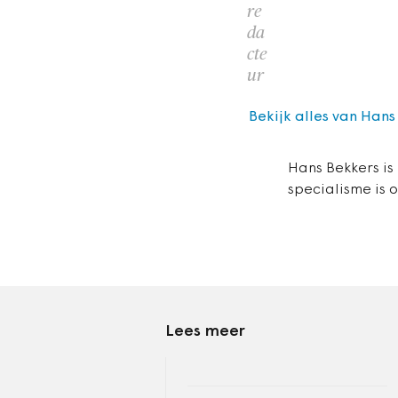
re
da
cte
ur
Bekijk alles van Hans
Hans Bekkers is
specialisme is 
Lees meer