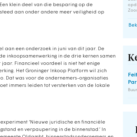
 Een klein deel van die besparing op de
opd
Zoo
esteed aan onder andere meer veiligheid op
Bek
aan een onderzoek in juni van dit jaar. De
K
n de inkoopsamenwerking in de drie kernen samen
 jaar. Financieel voordeel is niet het enige
ing. Het Groninger Inkoop Platform wil zich
Fei
gio. Dat was voor de ondernemers-organisaties
Par
moet immers leiden tot versterken van de lokale
Buu
t experiment ‘Nieuwe juridische en financiële
egstand en verpaupering in de binnenstad.’ In