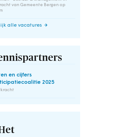
racht van Gemeente Bergen op
m
ijk alle vacatures
ennispartners
ten en cijfers
ticipatiecoalitie 2025
rkracht
Het