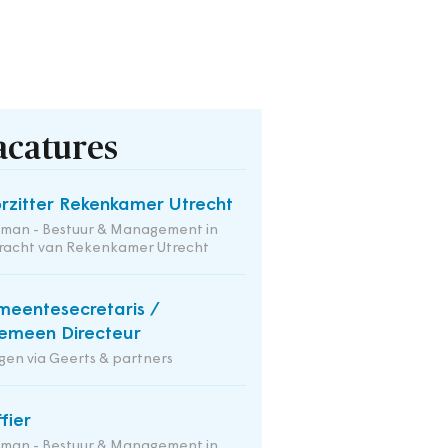
acatures
rzitter Rekenkamer Utrecht
tman - Bestuur & Management in
racht van Rekenkamer Utrecht
eentesecretaris /
emeen Directeur
en via Geerts & partners
ffier
tman - Bestuur & Management in