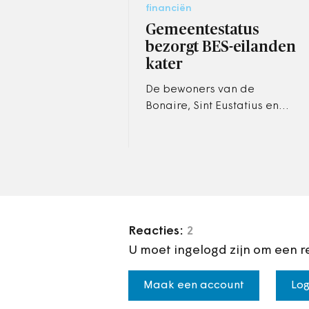
financiën
Gemeentestatus
bezorgt BES-eilanden
kater
De bewoners van de
Bonaire, Sint Eustatius en
Saba zijn armer geworden
sinds ze in 2010 officieel
gemeenten van Nederland
werden.Dat blijkt…
Reacties:
2
U moet ingelogd zijn om een r
Maak een account
Log