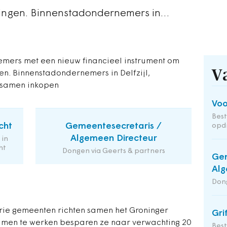
dringen. Binnenstadondernemers in…
emers met een nieuw financieel instrument om
V
en. Binnenstadondernemers in Delfzijl,
 samen inkopen
Voo
Bes
cht
Gemeentesecretaris /
opd
Algemeen Directeur
 in
ht
Dongen via Geerts & partners
Gem
Alg
Dong
rie gemeenten richten samen het Groninger
Gri
samen te werken besparen ze naar verwachting 20
Bes