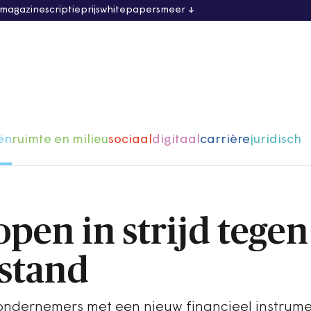
 magazine
scriptieprijs
whitepapers
meer
ën
ruimte en milieu
sociaal
digitaal
carrière
juridisch
pen in strijd tegen
stand
ondernemers met een nieuw financieel instrum