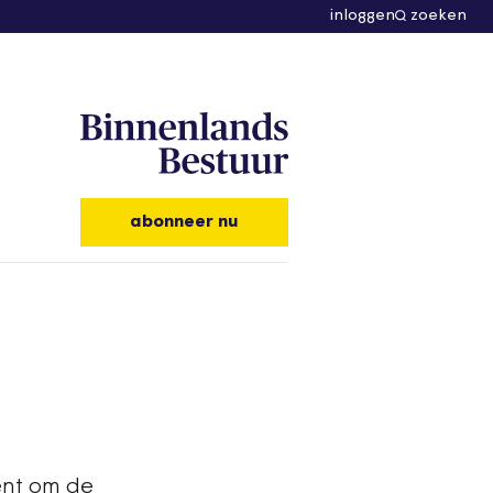
inloggen
zoeken
abonneer nu
ent om de