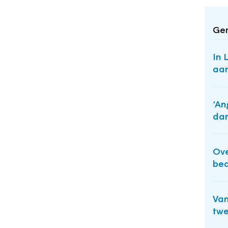
Ger
In 
aan
‘An
dan
Ove
bed
Van
twe