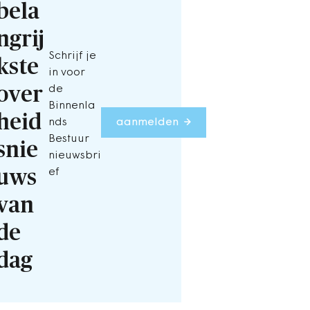
bela
ngrij
Schrijf je
kste
in voor
over
de
Binnenla
heid
nds
aanmelden
Bestuur
snie
nieuwsbri
uws
ef
van
de
dag