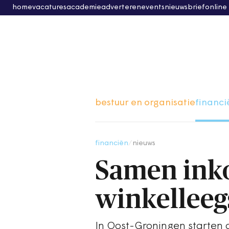
home
vacatures
academie
adverteren
events
nieuwsbrief
online
bestuur en organisatie
financi
financiën
/
nieuws
Samen inko
winkelleeg
In Oost-Groningen starten 