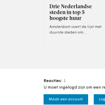
Drie Nederlandse
steden in top 5
hoogste huur
Amsterdam voert de lijst met
duurste steden om
accommodatie te huren aan.
Maar ook Rotterdam en Den
Haag staan in de top 5.
Reacties:
1
U moet ingelogd zijn om een r
Maak een account
Log