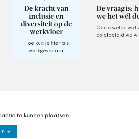
De kracht van
De vraag is: 
inclusie en
we het wél d
diversiteit op de
Om te weten wat 
werkvloer
asielbeleid we wi
moeten we eerst 
Hoe kun je hier als
voor land we willen
werkgever aan
staatssecretaris 
bijdragen in 6 tips.
Burg.
eactie te kunnen plaatsen.
in