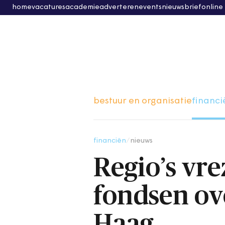
home
vacatures
academie
adverteren
events
nieuwsbrief
online
bestuur en organisatie
financi
financiën
/
nieuws
Regio’s vre
fondsen ov
Haag