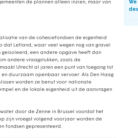
We 
 gemeenten de plannen alleen inzien, maar van
des
ralisatie van de cohesiefondsen de eigenheid
 op dat Letland, waar veel wegen nog van gravel
ijn geïsoleerd, een andere opgave heeft dan
 om andere vraagstukken, zoals de
maakt Utrecht al jaren een punt van toegang tot
ad, en duurzaam openbaar vervoer. Als Den Haag
slissen worden ze benut voor nationale
stempel en de lokale eigenheid uit de aanvragen
 water door de Zenne in Brussel voordat het
p zijn vroegst volgend voorjaar worden de
 en fondsen gepresenteerd.