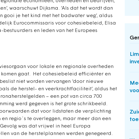
 regionale economieën, overheden en bedrijven,
n’, waarschuwt Dijksma. ‘Als dat het wordt dan
en gooi je het kind met het badwater weg’, aldus
lijk Eurocommissaris voor cohesiebeleid, Elisa
ga-bestuurders en leden van het Europees
Ger
Lim
inv
dviesorgaan voor lokale en regionale overheden
t komen gaat. Het cohesiebeleid efficiënter en
 beslist niet worden vervangen ‘door nieuwe
Mee
als de herstel- en veerkrachtfaciliteit’, aldus het
voo
ronaherstelgelden – een pot van circa 700
mming werd gegeven is het grote schrikbeeld.
voorwaarden dat voor lidstaten de verplichting
Zui
en regio´s te overleggen, maar meer dan een
toe
Gevolg was dat vrijwel in heel Europa
tellen van de herstelplannen werden genegeerd.