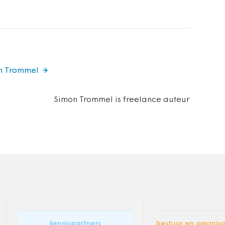
on Trommel
Simon Trommel is freelance auteur
kennispartners
bestuur en organisa