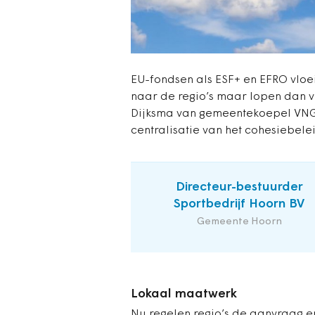
EU-fondsen als ESF+ en EFRO vloei
naar de regio’s maar lopen dan vi
Dijksma van gemeentekoepel VNG 
centralisatie van het cohesiebele
Directeur-bestuurder
Sportbedrijf Hoorn BV
Gemeente Hoorn
Lokaal maatwerk
Nu regelen regio’s de aanvraag e