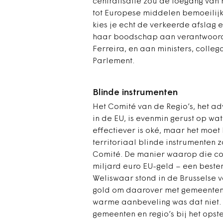
centralisatie zou de toegang van
tot Europese middelen bemoeilijke
kies je echt de verkeerde afslag 
haar boodschap aan verantwoorde
Ferreira, en aan ministers, colle
Parlement.
Blinde instrumenten
Het Comité van de Regio’s, het a
in de EU, is evenmin gerust op wa
effectiever is oké, maar het moet
territoriaal blinde instrumenten zo
Comité. De manier waarop die co
miljard euro EU-geld – een beste
Weliswaar stond in de Brusselse 
gold om daarover met gemeenten 
warme aanbeveling was dat niet. 
gemeenten en regio’s bij het ops