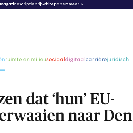
 magazine
scriptieprijs
whitepapers
meer
ën
ruimte en milieu
sociaal
digitaal
carrière
juridisch
zen dat ‘hun’ EU-
erwaaien naar Den