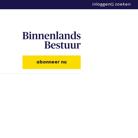
inloggen
zoeken
abonneer nu