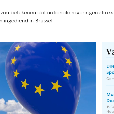
 zou betekenen dat nationale regeringen straks
 ingediend in Brussel.
V
Dir
Spo
Gem
Man
Des
JS C
Haa