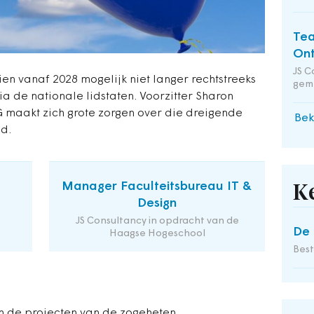
Tea
Ont
JS C
en vanaf 2028 mogelijk niet langer rechtstreeks
gem
a de nationale lidstaten. Voorzitter Sharon
maakt zich grote zorgen over die dreigende
Bek
id.
Manager Faculteitsbureau IT &
K
Design
JS Consultancy in opdracht van de
De 
Haagse Hogeschool
Bes
n de projecten van de zogeheten