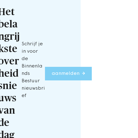
Het
bela
ngrij
Schrijf je
kste
in voor
over
de
Binnenla
heid
nds
aanmelden
Bestuur
snie
nieuwsbri
uws
ef
van
de
dag