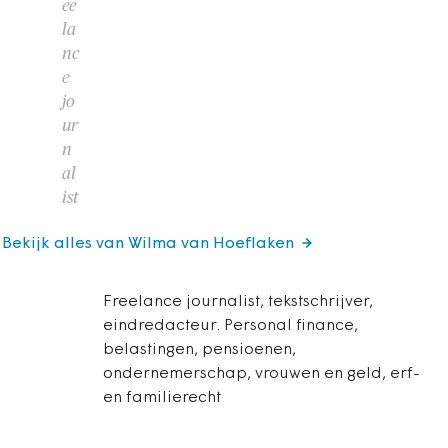
ee
la
nc
e
jo
ur
n
al
ist
Bekijk alles van Wilma van Hoeflaken
Freelance journalist, tekstschrijver,
eindredacteur. Personal finance,
belastingen, pensioenen,
ondernemerschap, vrouwen en geld, erf-
en familierecht