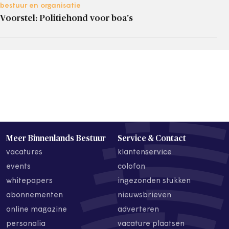
bestuur en organisatie
Voorstel: Politiehond voor boa’s
Meer Binnenlands Bestuur
Service & Contact
vacatures
klantenservice
events
colofon
whitepapers
ingezonden stukken
abonnementen
nieuwsbrieven
online magazine
adverteren
personalia
vacature plaatsen