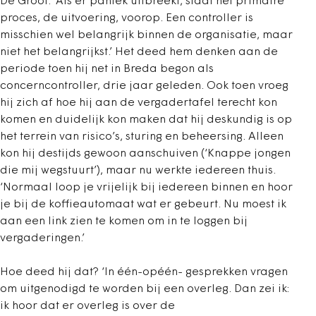
De Groot. ‘Als er paniek uitbreekt, staat het primaire
proces, de uitvoering, voorop. Een controller is
misschien wel belangrijk binnen de organisatie, maar
niet het belangrijkst.’ Het deed hem denken aan de
periode toen hij net in Breda begon als
concerncontroller, drie jaar geleden. Ook toen vroeg
hij zich af hoe hij aan de vergadertafel terecht kon
komen en duidelijk kon maken dat hij deskundig is op
het terrein van risico’s, sturing en beheersing. Alleen
kon hij destijds gewoon aanschuiven (‘Knappe jongen
die mij wegstuurt’), maar nu werkte iedereen thuis.
‘Normaal loop je vrijelijk bij iedereen binnen en hoor
je bij de koffieautomaat wat er gebeurt. Nu moest ik
aan een link zien te komen om in te loggen bij
vergaderingen.’
Hoe deed hij dat? ‘In één-opéén- gesprekken vragen
om uitgenodigd te worden bij een overleg. Dan zei ik:
ik hoor dat er overleg is over de