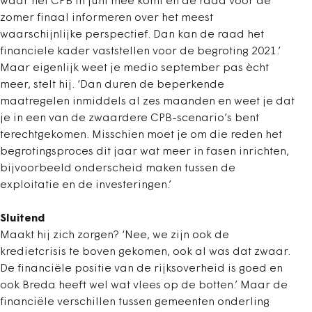
waar het CPB in juni mee komt en de raad vóór de
zomer finaal informeren over het meest
waarschijnlijke perspectief. Dan kan de raad het
financiele kader vaststellen voor de begroting 2021.’
Maar eigenlijk weet je medio september pas ècht
meer, stelt hij. ‘Dan duren de beperkende
maatregelen inmiddels al zes maanden en weet je dat
je in een van de zwaardere CPB-scenario’s bent
terechtgekomen. Misschien moet je om die reden het
begrotingsproces dit jaar wat meer in fasen inrichten,
bijvoorbeeld onderscheid maken tussen de
exploitatie en de investeringen.’
Sluitend
Maakt hij zich zorgen? ‘Nee, we zijn ook de
kredietcrisis te boven gekomen, ook al was dat zwaar.
De financiële positie van de rijksoverheid is goed en
ook Breda heeft wel wat vlees op de botten.’ Maar de
financiële verschillen tussen gemeenten onderling