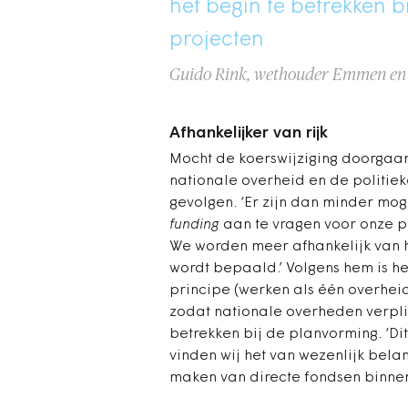
het begin te betrekken 
projecten
Guido Rink, wethouder Emmen en l
Afhankelijker van rijk
Mocht de koerswijziging doorgaa
nationale overheid en de politiek
gevolgen. ‘Er zijn dan minder mo
funding
aan te vragen voor onze p
We worden meer afhankelijk van h
wordt bepaald.’ Volgens hem is he
principe (werken als één overheid
zodat nationale overheden verplic
betrekken bij de planvorming. ‘Di
vinden wij het van wezenlijk bela
maken van directe fondsen binnen