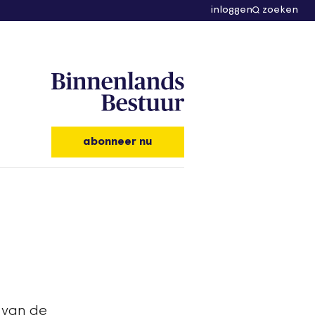
inloggen
zoeken
abonneer nu
 van de