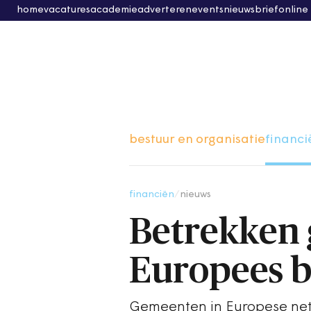
home
vacatures
academie
adverteren
events
nieuwsbrief
online
bestuur en organisatie
financi
financiën
/
nieuws
Betrekken 
Europees be
Gemeenten in Europese net