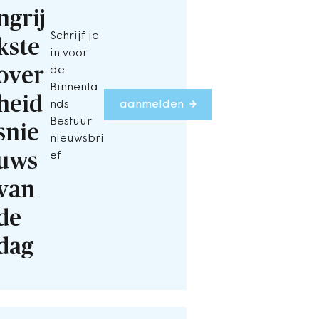
ngrij
Schrijf je
kste
in voor
over
de
Binnenla
heid
nds
aanmelden
Bestuur
snie
nieuwsbri
uws
ef
van
de
dag