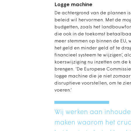
Logge machine
De achtergrond van de plannen i
beleid wil hervormen. Met de mog
budgetten, zoals het landbouwfo
die ook in de toekomst betaalbaa
meer stemmen op binnen de EU, w
het geld en minder geld af te drag
financieel systeem te wijzigen’, a
koerswijziging nu inzetten om de
brengen. ‘De Europese Commissie 
logge machine die je niet zomaar g
disruptieve voorstellen, om te zie
voeren.’
Wij werken aan inhoudel
maken waarom het cruci