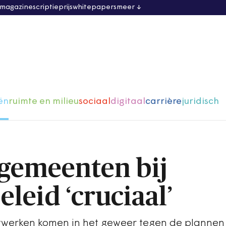
 magazine
scriptieprijs
whitepapers
meer
ën
ruimte en milieu
sociaal
digitaal
carrière
juridisch
gemeenten bij
leid ‘cruciaal’
werken komen in het geweer tegen de plannen