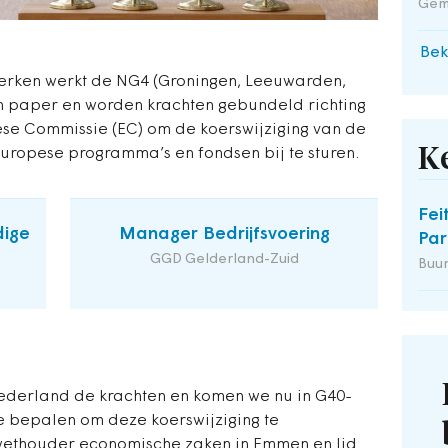
Gem
Bek
rken werkt de NG4 (Groningen, Leeuwarden,
n paper en worden krachten gebundeld richting
se Commissie (EC) om de koerswijziging van de
K
 Europese programma’s en fondsen bij te sturen.
Fei
dige
Manager Bedrijfsvoering
Par
GGD Gelderland-Zuid
Buu
ederland de krachten en komen we nu in G40-
e bepalen om deze koerswijziging te
, wethouder economische zaken in Emmen en lid