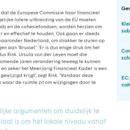
Ger
s dat de Europese Commissie haar financieel
elijke latere uitbreiding van de EU moeten
Kle
nds en de cohesiefondsen, worden herzien om
sub
r en effectief te houden. Ook gaan er steeds
aaronder Nederland, om strakker te sturen op
en aan ‘Brussel’. ‘Er is dus enige druk om het
Con
ldus Rink. Ursula von der Leyen moet die
sch
 komende jaren verandering teweeg te kunnen
en zeker het Meerjarig Financieel Kader is een
ewijzigd krijgt’, zegt Rink. ‘Vandaar deze
EC:
n waar de ruimte zit om wijzigingen door te
coh
ijke argumenten om duidelijk te
aal is om het lokale niveau vanaf