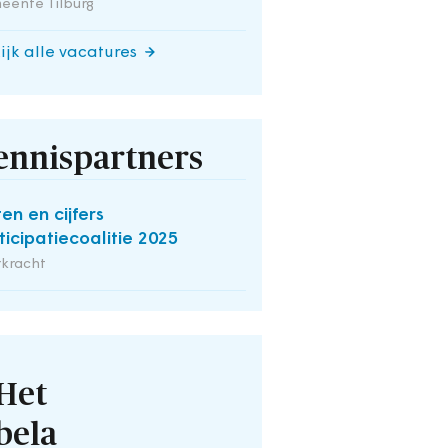
eente Tilburg
ijk alle vacatures
ennispartners
ten en cijfers
ticipatiecoalitie 2025
rkracht
Het
bela