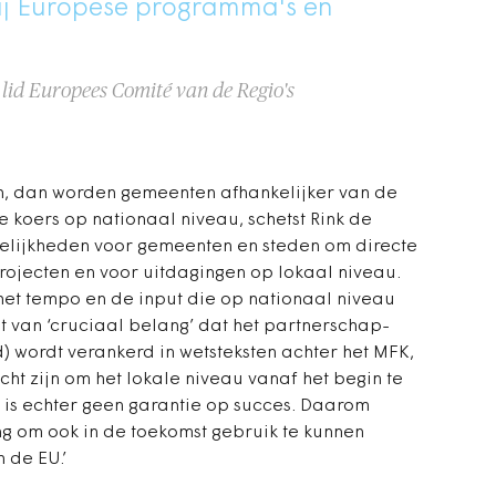
bij Europese programma's en
id Europees Comité van de Regio's
n, dan worden gemeenten afhankelijker van de
e koers op nationaal niveau, schetst Rink de
gelijkheden voor gemeenten en steden om directe
rojecten en voor uitdagingen op lokaal niveau.
et tempo en de input die op nationaal niveau
t van ‘cruciaal belang’ dat het partnerschap-
) wordt verankerd in wetsteksten achter het MFK,
ht zijn om het lokale niveau vanaf het begin te
t is echter geen garantie op succes. Daarom
ng om ook in de toekomst gebruik te kunnen
 de EU.’