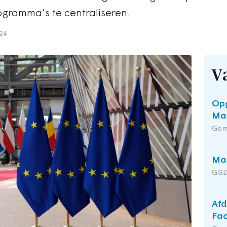
gramma’s te centraliseren.
24
V
Opg
Maa
Gem
Man
GGD
Afd
Fac