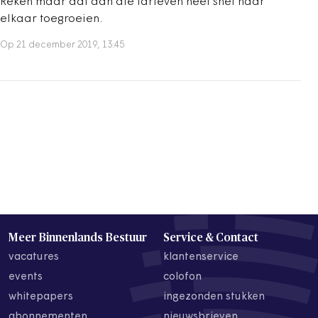
Reken maar dat dan die tarieven heel snel naar
elkaar toegroeien.
Op 21 december 2019, 13:45
Meer Binnenlands Bestuur
Service & Contact
vacatures
klantenservice
events
colofon
whitepapers
ingezonden stukken
abonnementen
nieuwsbrieven