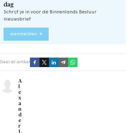
dag
Schrijf je in voor de Binnenlands Bestuur
nieuwsbrief
aanmelden
Deel dit artikel
A
l
e
x
a
n
d
e
r
L