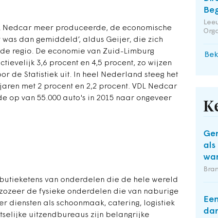
Beg
Leeu
 VDL Nedcar meer produceerde, de economische
Orga
 was dan gemiddeld’, aldus Geijer, die zich
 de regio. De economie van Zuid-Limburg
Bek
tievelijk 3,6 procent en 4,5 procent, zo wijzen
or de Statistiek uit. In heel Nederland steeg het
jaren met 2 procent en 2,2 procent. VDL Nedcar
de op van 55.000 auto's in 2015 naar ongeveer
K
Gem
als
wa
Bra
ributieketens van onderdelen die de hele wereld
zozeer de fysieke onderdelen die van naburige
Een
r diensten als schoonmaak, catering, logistiek
dan
elijke uitzendbureaus zijn belangrijke