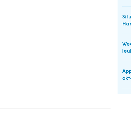
Sit
Haa
Wee
leu
App
okt