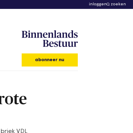
inloggen
zoeken
abonneer nu
rote
abriek VDL