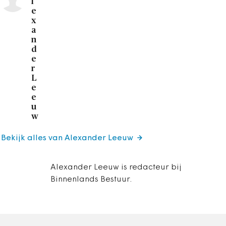
l
e
x
a
n
d
e
r
L
e
e
u
w
Bekijk alles van Alexander Leeuw
Alexander Leeuw is redacteur bij
Binnenlands Bestuur.