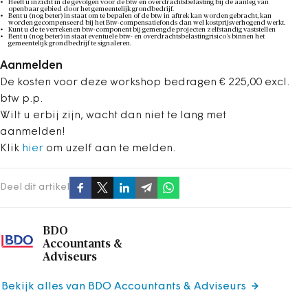
Heeft u inzicht in de gevolgen voor de btw en overdrachtsbelasting bij de aanleg van
openbaar gebied door het gemeentelijk grondbedrijf.
Bent u (nog beter) in staat om te bepalen of de btw in aftrek kan worden gebracht, kan
worden gecompenseerd bij het Btw-compensatiefonds dan wel kostprijsverhogend werkt.
Kunt u de te verrekenen btw-component bij gemengde projecten zelfstandig vaststellen
Bent u (nog beter) in staat eventuele btw- en overdrachtsbelastingrisico’s binnen het
gemeentelijk grondbedrijf te signaleren.
Aanmelden
De kosten voor deze workshop bedragen € 225,00 excl.
btw p.p.
Wilt u erbij zijn, wacht dan niet te lang met
aanmelden!
Klik
hier
om uzelf aan te melden.
Deel dit artikel
BDO
Accountants &
Adviseurs
Bekijk alles van BDO Accountants & Adviseurs