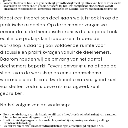
gebied?
Voor welke kosten heeft een gemeentelijk grondbedrijf recht op aftrek van btw en voor welke
kosten kan de btw worden gecompenseerd bij het Btw-compensatiefonds? Hoe wordt
omgegaan met zogeheten ‘gemengde’ projecten en tussentijdse wijzigingen in het project?
Naast een theoretisch deel gaan we juist ook in op de
praktische aspecten. Op deze manier zorgen we
ervoor dat u de theoretische kennis die u opdoet ook
echt in de praktijk kunt toepassen. Tijdens de
workshop is daarbij ook voldoende ruimte voor
discussie en praktijkvragen vanuit de deelnemers.
Daarom houden wij de omvang van het aantal
deelnemers beperkt. Tevens ontvangt u na afloop de
sheets van de workshop en een stroomschema
waarmee u de fiscale kwalificatie van vastgoed kunt
vaststellen, zodat u deze als naslagwerk kunt
gebruiken.
Na het volgen van de workshop:
Bent u op de hoogte van de fiscale kwalificatie (btw/overdrachtsbelasting) van vastgoed
binnen het gemeentelijk grondbedrijf.
Heeft u inzicht gekregen in de aandachtspunten bij toepassing van de (vrijstelling)
overdrachtsbelasting.
Weet u wanneer btw- en/of overdrachtsbelasting is verschuldigd bij grondruil.