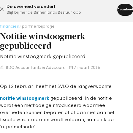
De overheid verandert
abonneer nu
Download
Blijf bij met de Binnenlands Bestuur app
financiën
/
partnerbijdrage
Notitie winstoogmerk
gepubliceerd
Notitie winstoogmerk gepubliceerd.
BDO Accountants & Adviseurs
7 maart 2016
Op 12 februari heeft het SVLO de langverwachte
notitie winstoogmerk
gepubliceerd. In de notitie
wordt een methode geïntroduceerd waarmee
overheden kunnen bepalen of al dan niet aan het
fiscale winstcriterium wordt voldaan, namelijk de
‘afpelmethode’.