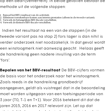
op een bedrijventerrein). In beide gevallen bestaat de
methode uit de volgende stappen:
Bepaal het BBV-resultaat van de activiteit;
Elimineer toerekenbare kosten aan interne prestaties (alleen in de tweede variant);
Verwerk de belangrijkste BBV-fiscale verschillen;
Verwerk de kleinere BBV-fiscale verschillen.
Indien het resultaat na een van de stappen (in de
tweede variant pas na stap 2) fors lager is dan nihil is
verder onderzoek niet noodzakelijk. In dat geval wordt
een winstoogmerk niet aanwezig geacht. Helaas geeft
de handreiking geen nadere invulling van de term
‘fors’.
Bepalen van het BBV-resultaat
De BBV-cijfers vormen
de basis voor het onderzoek naar het winstoogmerk.
Zoals reeds in de handreiking grondbedrijf
aangegeven, geldt als vuistregel dat in de beoordeling
moet worden uitgegaan van een toetsingsperiode van
3 jaar (T0, T-1 en T+1). Voor 2016 betekent dit dat de
jaren 2015, 2016 en 2017 relevant zijn. Let op dat