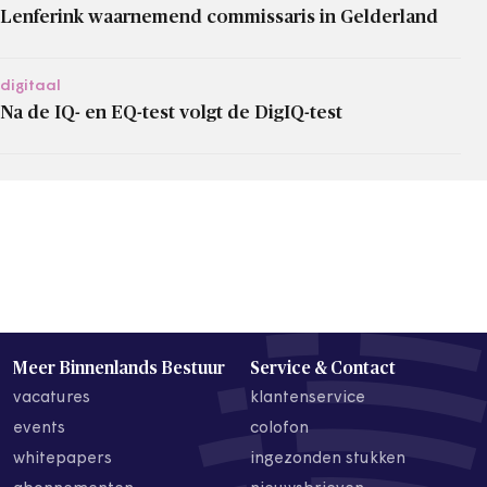
Lenferink waarnemend commissaris in Gelderland
digitaal
Na de IQ- en EQ-test volgt de DigIQ-test
Meer Binnenlands Bestuur
Service & Contact
vacatures
klantenservice
events
colofon
whitepapers
ingezonden stukken