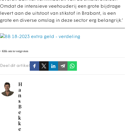
Omdat de intensieve veehouderij een grote bijdrage
levert aan de uitstoot van stikstof in Brabant, is een
grote en diverse omslag in deze sector erg belangrijk.’
−
Klik om te vergroten
Deel dit artikel
H
a
n
s
B
e
k
k
e