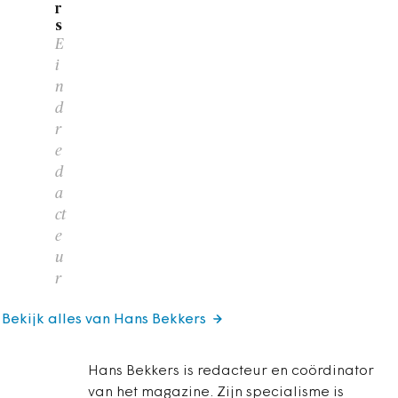
r
s
E
i
n
d
r
e
d
a
ct
e
u
r
Bekijk alles van Hans Bekkers
Hans Bekkers is redacteur en coördinator
van het magazine. Zijn specialisme is