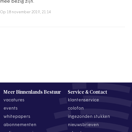
mee bezig zijn.
Op 18 november 2019, 21:14
Meer Binnenlands Bestuur
Service & Contact
vacatures
klantenservice
events
colofon
whitepapers
ingezonden stukken
abonnementen
nieuwsbrieven