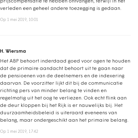
prijscompensatie te hebben ontvangen, terwijl in het
verleden een geheel andere toezegging is gedaan.
Op 1 mei 2019, 10:01
H. Wiersma
Het ABP behoort inderdaad goed voor ogen te houden
dat de primaire aandacht behoort uit te gaan naar
de pensioenen van de deelnemers en de indexering
daarvan. De voorzitter lijkt dit bij de communicatie
richting pers van minder belang te vinden en
regelmatig uit het oog te verliezen. Ook echt flink aan
de deur kloppen bij het Rijk is er nauwelijks bij. Het
duurzaamheidsbeleid is uiteraard eveneens van
belang, maar ondergeschikt aan het primaire belang.
Op 1 mei 2019, 17:42