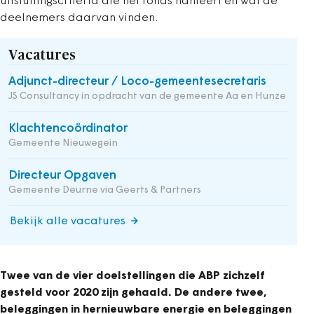
uitsluitingscriteria die het fonds hanteert en wat de
deelnemers daarvan vinden.
Vacatures
Adjunct-directeur / Loco-gemeentesecretaris
JS Consultancy in opdracht van de gemeente Aa en Hunze
Klachtencoördinator
Gemeente Nieuwegein
Directeur Opgaven
Gemeente Deurne via Geerts & Partners
Bekijk alle vacatures
Twee van de vier doelstellingen die ABP zichzelf
gesteld voor 2020 zijn gehaald. De andere twee,
beleggingen in hernieuwbare energie en beleggingen