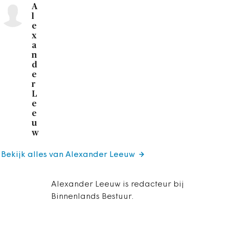
A
l
e
x
a
n
d
e
r
L
e
e
u
w
Bekijk alles van Alexander Leeuw
Alexander Leeuw is redacteur bij
Binnenlands Bestuur.