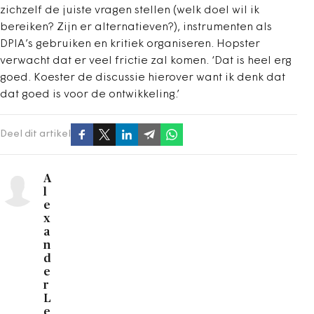
zichzelf de juiste vragen stellen (welk doel wil ik
bereiken? Zijn er alternatieven?), instrumenten als
DPIA’s gebruiken en kritiek organiseren. Hopster
verwacht dat er veel frictie zal komen. ‘Dat is heel erg
goed. Koester de discussie hierover want ik denk dat
dat goed is voor de ontwikkeling.’
Deel dit artikel
A
l
e
x
a
n
d
e
r
L
e