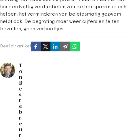
honderdvijftig verdubbelen zou de transparantie echt
helpen, het verminderen van beleidsmatig gezwam
helpt ook. De begroting moet weer cijfers en feiten
bevatten, geen verhaaltjes.
Deel dit artikel
T
o
n
B
e
s
t
e
b
r
e
u
r