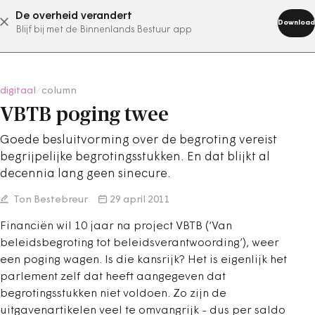
De overheid verandert
abonneer nu
Download
Blijf bij met de Binnenlands Bestuur app
digitaal
/
column
VBTB poging twee
Goede besluitvorming over de begroting vereist
begrijpelijke begrotingsstukken. En dat blijkt al
decennia lang geen sinecure.
Ton Bestebreur
29 april 2011
Financiën wil 10 jaar na project VBTB (‘Van
beleidsbegroting tot beleidsverantwoording’), weer
een poging wagen. Is die kansrijk? Het is eigenlijk het
parlement zelf dat heeft aangegeven dat
begrotingsstukken niet voldoen. Zo zijn de
uitgavenartikelen veel te omvangrijk - dus per saldo