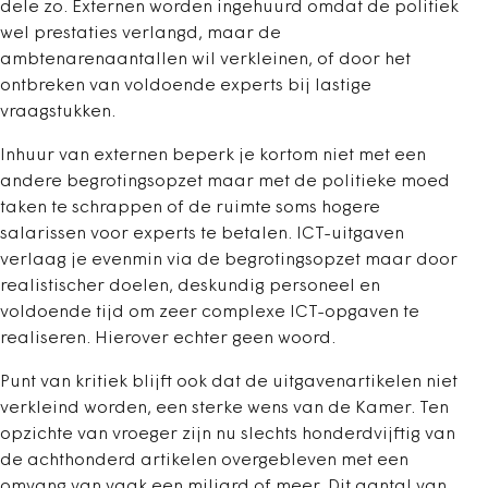
dele zo. Externen worden ingehuurd omdat de politiek
wel prestaties verlangd, maar de
ambtenarenaantallen wil verkleinen, of door het
ontbreken van voldoende experts bij lastige
vraagstukken.
Inhuur van externen beperk je kortom niet met een
andere begrotingsopzet maar met de politieke moed
taken te schrappen of de ruimte soms hogere
salarissen voor experts te betalen. ICT-uitgaven
verlaag je evenmin via de begrotingsopzet maar door
realistischer doelen, deskundig personeel en
voldoende tijd om zeer complexe ICT-opgaven te
realiseren. Hierover echter geen woord.
Punt van kritiek blijft ook dat de uitgavenartikelen niet
verkleind worden, een sterke wens van de Kamer. Ten
opzichte van vroeger zijn nu slechts honderdvijftig van
de achthonderd artikelen overgebleven met een
omvang van vaak een miljard of meer. Dit aantal van