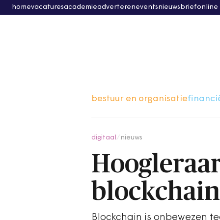
home
vacatures
academie
adverteren
events
nieuwsbrief
online
bestuur en organisatie
financi
digitaal
/
nieuws
Hoogleraar
blockchain
Blockchain is onbewezen tech