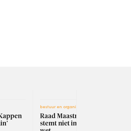
bestuur en organisatie
ruimt
‘Kappen
Raad Maastricht
Rot
in’
stemt niet in lijn met
in 
wet