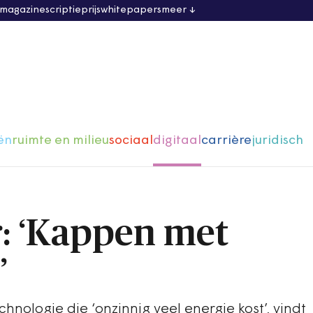
 magazine
scriptieprijs
whitepapers
meer
ën
ruimte en milieu
sociaal
digitaal
carrière
juridisch
: ‘Kappen met
’
nologie die ‘onzinnig veel energie kost’, vindt