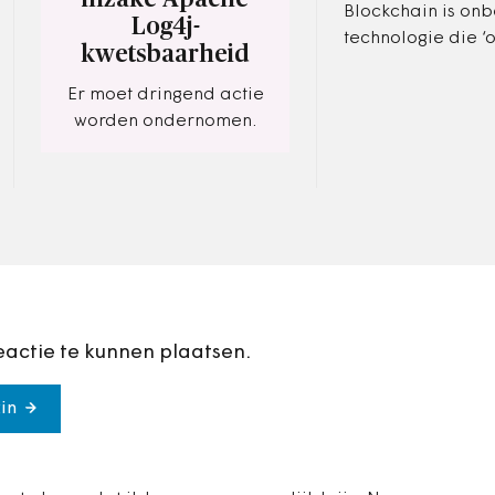
Blockchain is on
Log4j-
technologie die ‘
kwetsbaarheid
veel energie kost’,
hoogleraar
Er moet dringend actie
computerbeveilig
worden ondernomen.
privacy Bart Jac
eactie te kunnen plaatsen.
in