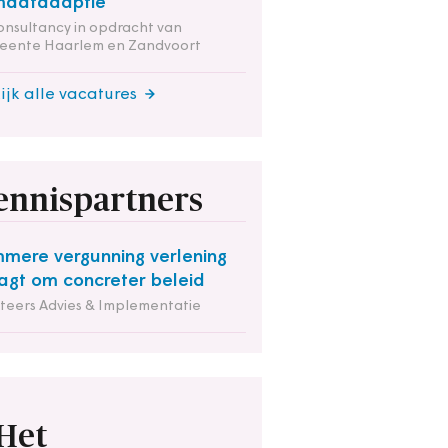
maatadaptie
onsultancy in opdracht van
eente Haarlem en Zandvoort
ijk alle vacatures
ennispartners
mmere vergunning verlening
agt om concreter beleid
iteers Advies & Implementatie
Het