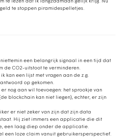
m te lezen dat ik langzaamaan gelijk krijg. Nu
eld te stoppen piramidespelletjes.
niettemin een belangrijk signaal in een tijd dat
om de CO2-uitstoot te verminderen.
 ik kan een lijst met vragen aan de z.g.
it antwoord op gekomen.
 er nog aan wil toevoegen: het sprookje van
e blockchain kan niet liegen), echter, er zijn
ker er niet zeker van zijn dat zijn data
taat. Hij ziet immers een applicatie die dit
e, een laag diep onder de applicatie.
el een loze claim vanuit gebruikersperspectief.