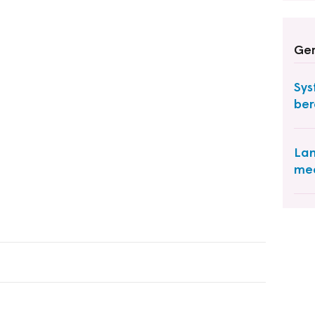
Ger
Sy
ber
Lan
mee