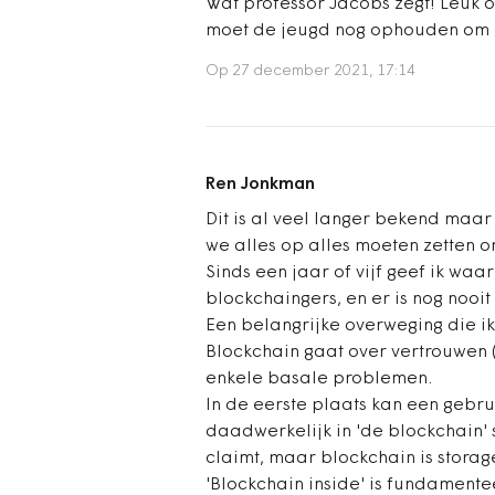
Wat professor Jacobs zegt! Leuk o
moet de jeugd nog ophouden om g
Op 27 december 2021, 17:14
Ren Jonkman
Dit is al veel langer bekend maar 
we alles op alles moeten zetten 
Sinds een jaar of vijf geef ik waar
blockchaingers, en er is nog noo
Een belangrijke overweging die ik
Blockchain gaat over vertrouwen (d
enkele basale problemen.
In de eerste plaats kan een gebrui
daadwerkelijk in 'de blockchain' s
claimt, maar blockchain is storag
'Blockchain inside' is fundamente