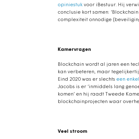
opiniestuk
voor iBestuur. Hij verw
conclusie kort samen: ‘Blockchain
complexiteit onnodige (beveiliging
Kamervragen
Blockchain wordt al jaren een t
kan verbeteren, maar tegelijkerti
Eind 2020 was er slechts
een enke
Jacobs is er ‘inmiddels lang geno
komen’ en hij raadt Tweede Kame
blockchainprojecten waar overheid
Veel stroom