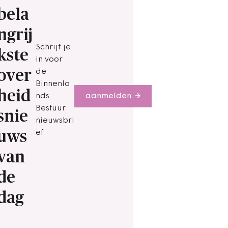
bela
ngrij
Schrijf je
kste
in voor
over
de
Binnenla
heid
nds
aanmelden
Bestuur
snie
nieuwsbri
uws
ef
van
de
dag