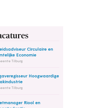
acatures
eidsadviseur Circulaire en
mtelijke Economie
eente Tilburg
averegisseur Hoogwaardige
kindustrie
eente Tilburg
etmanager Riool en