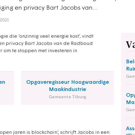
iging en privacy Bart Jacobs van…
2021
e die ‘onzinnig veel energie kost’, vindt
V
en privacy Bart Jacobs van de Radboud
oor om te stoppen met investeren in
Bel
Rui
Gem
en
Opgaveregisseur Hoogwaardige
Maakindustrie
Opg
Gemeente Tilburg
Maa
Gem
Ass
open jaren is blockchain’, schrijft Jacobs in een