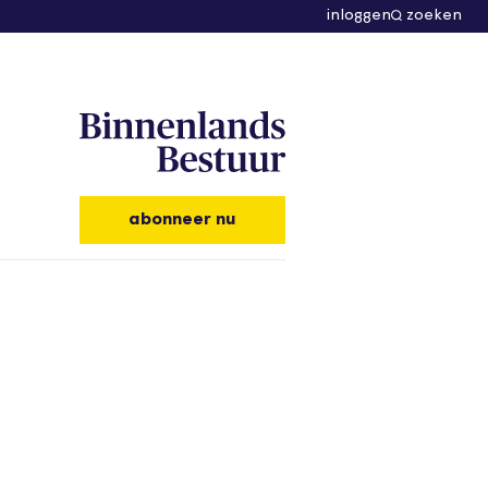
inloggen
zoeken
abonneer nu