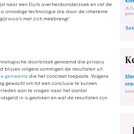
Kli
ijst naar een Duits overheidsonderzoek en vat de
JS C
 is onnodige technologie die door de inherente
gem
s)risico’s met zich meebrengt.’
Bek
K
echnologische doorbraak genoemd die privacy
jd blijven volgens sommigen de resultaten uit.
le gemeente
die het concreet toepaste. Volgens
Sli
eg gewacht om tot een conclusie te kunnen
vra
rleden aan te vragen naar het aantal
Solv
sgeld in is gestoken en wat de resultaten zijn.