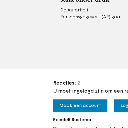
De Autoriteit
Persoonsgegevens (AP) gaat
niet goed om met
privacyklachten van burgers.
Klachten lijken vooral te
worden afgehouden door…
Reacties:
2
U moet ingelogd zijn om een r
Maak een account
Log
ReindeR Rustema