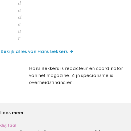
d
a
ct
e
u
r
Bekijk alles van Hans Bekkers
Hans Bekkers is redacteur en coördinator
van het magazine. Zijn specialisme is
overheidsfinanciën.
Lees meer
digitaal