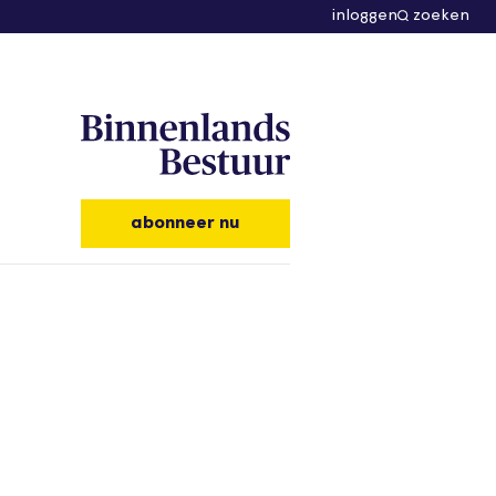
inloggen
zoeken
abonneer nu