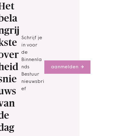
Het
bela
ngrij
Schrijf je
kste
in voor
over
de
Binnenla
heid
nds
aanmelden
Bestuur
snie
nieuwsbri
uws
ef
van
de
dag