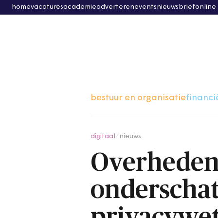
home
vacatures
academie
adverteren
events
nieuwsbrief
online
bestuur en organisatie
financi
digitaal
/
nieuws
Overheden 
onderscha
privacywe