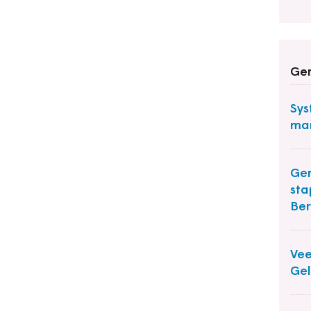
Ger
Sys
man
Ge
st
Ber
Vee
Gel