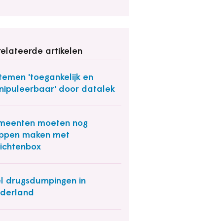
elateerde artikelen
temen 'toegankelijk en
ipuleerbaar' door datalek
meenten moeten nog
appen maken met
ichtenbox
l drugsdumpingen in
derland