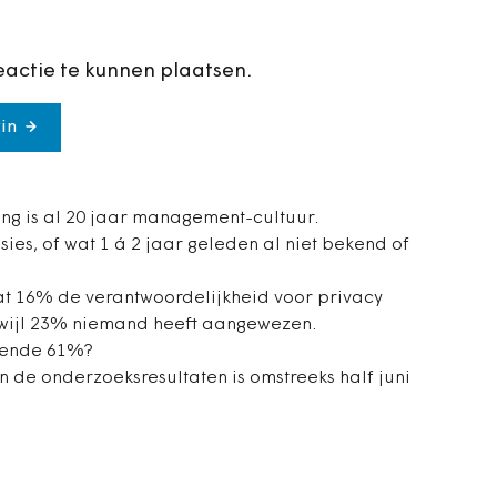
eactie te kunnen plaatsen.
in
ng is al 20 jaar management-cultuur.
es, of wat 1 á 2 jaar geleden al niet bekend of
at 16% de verantwoordelijkheid voor privacy
rwijl 23% niemand heeft aangewezen.
rende 61%?
n de onderzoeksresultaten is omstreeks half juni