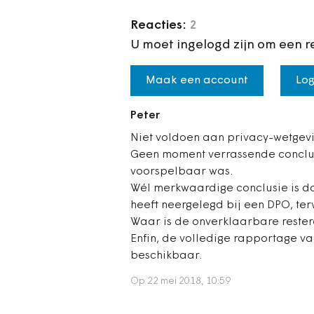
Reacties:
2
U moet ingelogd zijn om een r
Maak een account
Log
Peter
Niet voldoen aan privacy-wetgevi
Geen moment verrassende conclusi
voorspelbaar was.
Wél merkwaardige conclusie is d
heeft neergelegd bij een DPO, te
Waar is de onverklaarbare reste
Enfin, de volledige rapportage va
beschikbaar.
Op 22 mei 2018, 10:59