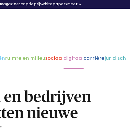
 magazine
scriptieprijs
whitepapers
meer
ën
ruimte en milieu
sociaal
digitaal
carrière
juridisch
en bedrijven
tten nieuwe
t