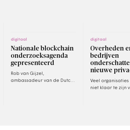
digitaal
digitaal
Nationale blockchain
Overheden e
onderzoeksagenda
bedrijven
gepresenteerd
onderschatt
nieuwe priv
Rob van Gijzel,
ambassadeur van de Dutch
Veel organisaties
Blockchain Coalition, heeft
niet klaar te zijn
de eerste
nieuwe Europese
onderzoeksagenda op
privacywet. Volge
gebied van blockchain
accountants- en 
aangeboden.…
PwC, dat onderz