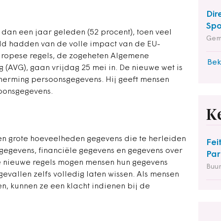
Dir
Spo
r dan een jaar geleden (52 procent), toen veel
Gem
ld hadden van de volle impact van de EU-
Europese regels, de zogeheten Algemene
Bek
(AVG), gaan vrijdag 25 mei in. De nieuwe wet is
herming persoonsgegevens. Hij geeft mensen
oonsgegevens.
K
n grote hoeveelheden gegevens die te herleiden
Fei
 gegevens, financiële gegevens en gegevens over
Par
e nieuwe regels mogen mensen hun gegevens
Buu
 gevallen zelfs volledig laten wissen. Als mensen
en, kunnen ze een klacht indienen bij de