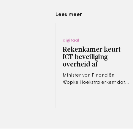
Lees meer
digitaal
Rekenkamer keurt
ICT-beveiliging
overheid af
Minister van Financiën
Wopke Hoekstra erkent dat
cyberveiligheid een
vraagstuk is dat de volle
aandacht van het kabinet
verdient.…