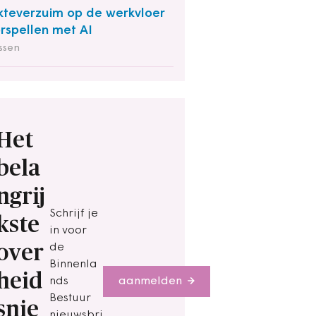
kteverzuim op de werkvloer
rspellen met AI
ssen
Het
bela
ngrij
Schrijf je
kste
in voor
over
de
Binnenla
heid
nds
aanmelden
Bestuur
snie
nieuwsbri