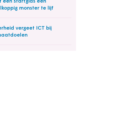
 een startgids een
lkoppig monster te lijf
rheid vergeet ICT bij
maatdoelen