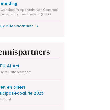
eleiding
wendaal in opdracht van Centraal
an opvang asielzoekers (COA)
ijk alle vacatures
ennispartners
EU AI Act
 Dam Datapartners
ten en cijfers
ticipatiecoalitie 2025
rkracht