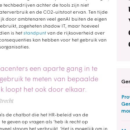
 techbedrijven achter de tools zijn niet
aterverbruik en de CO2-uitstoot ervan. Ten tijde
jk door ambtenaren veel genAI buiten de eigen
ebruikt, zogeheten shadow IT, maar hoeveel
dien is het
standpunt
van de rijksoverheid over
 consequenties kan hebben voor het gebruik van
organisaties.
tacenters een aparte gang in te
mgebruik te meten van bepaalde
Ger
 loopt het ook door elkaar.
Pro
Utrecht
Gen
mon
als de chatbot die het HR-beleid van de
te geven op vragen als ‘heb ik recht op
oeveel stroom het verbruikt. ‘Het is mogelijk om in