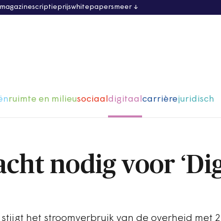
 magazine
scriptieprijs
whitepapers
meer
ën
ruimte en milieu
sociaal
digitaal
carrière
juridisch
cht nodig voor ‘Dig
stijgt het stroomverbruik van de overheid met 