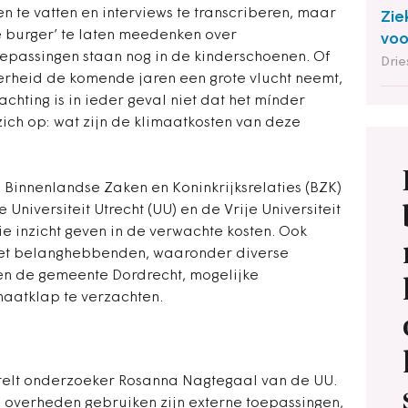
te vatten en interviews te transcriberen, maar
Zie
e burger’ te laten meedenken over
voo
oepassingen staan nog in de kinderschoenen. Of
Drie
erheid de komende jaren een grote vlucht neemt,
chting is in ieder geval niet dat het mínder
ich op: wat zijn de klimaatkosten van deze
n Binnenlandse Zaken en Koninkrijksrelaties (BZK)
niversiteit Utrecht (UU) en de Vrije Universiteit
ie inzicht geven in de verwachte kosten. Ook
et belanghebbenden, waaronder diverse
 en de gemeente Dordrecht, mogelijke
aatklap te verzachten.
ertelt onderzoeker Rosanna Nagtegaal van de UU.
e overheden gebruiken zijn externe toepassingen,