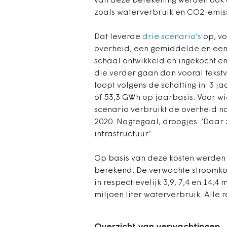
van deze berekening werden ook
zoals waterverbruik en CO2-emiss
Dat leverde
drie scenario’s
op, vo
overheid, een gemiddelde en een s
schaal ontwikkeld en ingekocht e
die verder gaan dan vooral tekst
loopt volgens de schatting in 3 jaa
of 53,3 GWh op jaarbasis. Voor wi
scenario verbruikt de overheid na
2020. Nagtegaal, droogjes: ‘Daar 
infrastructuur.’
Op basis van deze kosten werden 
berekend. De verwachte stroomkos
in respectievelijk 3,9, 7,4 en 14,4
miljoen liter waterverbruik. All