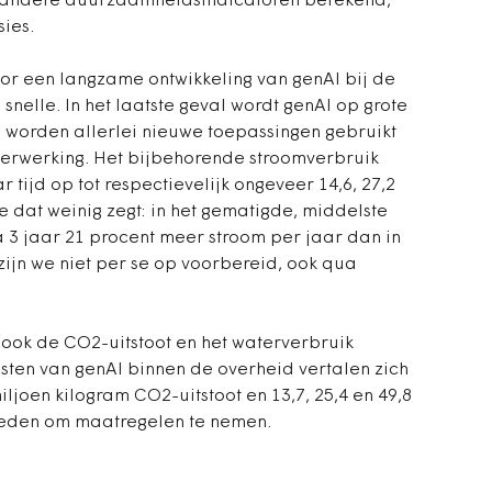
 andere duurzaamheidsindicatoren berekend,
ies.
or een langzame ontwikkeling van genAI bij de
nelle. In het laatste geval wordt genAI op grote
n worden allerlei nieuwe toepassingen gebruikt
verwerking. Het bijbehorende stroomverbruik
r tijd op tot respectievelijk ongeveer 14,6, 27,2
e dat weinig zegt: in het gematigde, middelste
 3 jaar 21 procent meer stroom per jaar dan in
zijn we niet per se op voorbereid, ook qua
ook de CO2-uitstoot en het waterverbruik
ten van genAI binnen de overheid vertalen zich
 miljoen kilogram CO2-uitstoot en 13,7, 25,4 en 49,8
e reden om maatregelen te nemen.