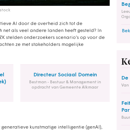
Beg
rstock
Leeu
Orga
ieve AI door de overheid zich tot de
 net als veel andere landen heeft gesteld? In
Bek
BZK stelden onderzoekers scenario’s op voor de
achten ze met stakeholders mogelijke
K
el
Directeur Sociaal Domein
De 
ek)
Bestman - Bestuur & Management in
Van
opdracht van Gemeente Alkmaar
Fei
Par
Buu
generatieve kunstmatige intelligentie (genAI),