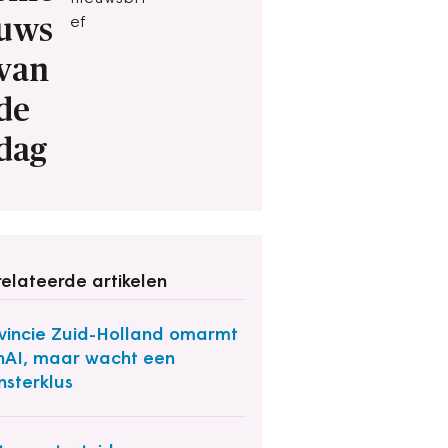
uws
ef
van
de
dag
elateerde artikelen
vincie Zuid-Holland omarmt
AI, maar wacht een
sterklus