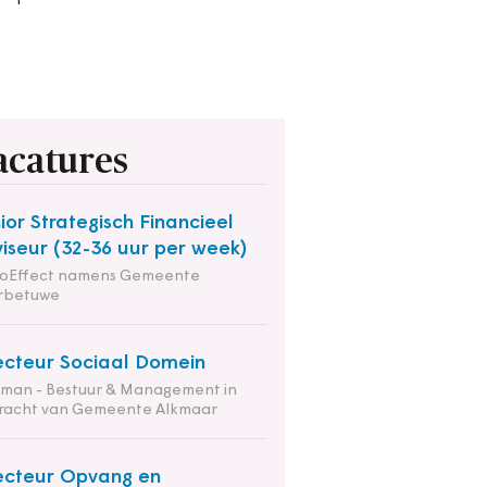
acatures
ior Strategisch Financieel
iseur (32-36 uur per week)
ioEffect namens Gemeente
rbetuwe
ecteur Sociaal Domein
tman - Bestuur & Management in
racht van Gemeente Alkmaar
ecteur Opvang en