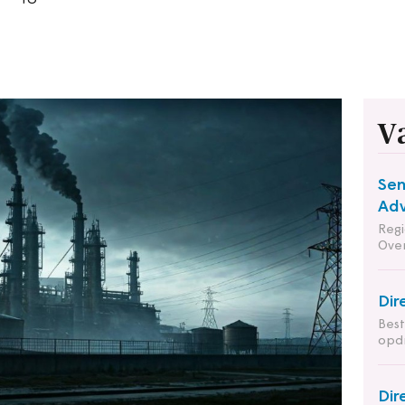
V
Sen
Adv
Reg
Ove
Dir
Bes
opd
Dir