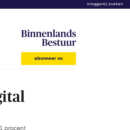
inloggen
zoeken
abonneer nu
ital
21 procent