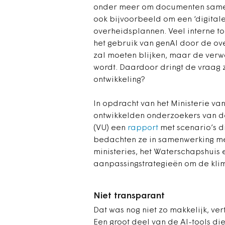
onder meer om documenten samen 
ook bijvoorbeeld om een ‘digital
overheidsplannen. Veel interne t
het gebruik van genAI door de ov
zal moeten blijken, maar de verwa
wordt. Daardoor dringt de vraag z
ontwikkeling?
In opdracht van het Ministerie va
ontwikkelden onderzoekers van de U
(VU) een
rapport
met scenario’s d
bedachten ze in samenwerking m
ministeries, het Waterschapshuis
aanpassingstrategieën om de klim
Niet transparant
Dat was nog niet zo makkelijk, v
Een groot deel van de AI-tools di