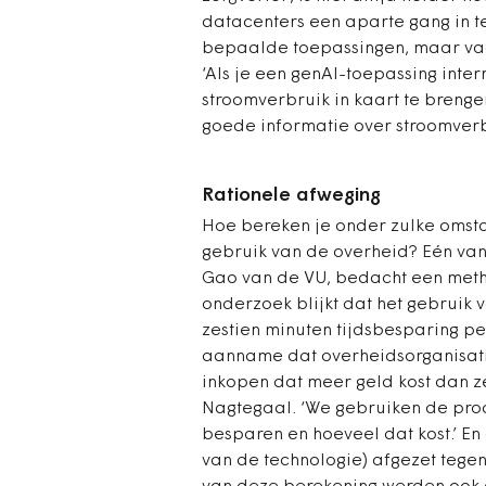
datacenters een aparte gang in te
bepaalde toepassingen, maar vaak
‘Als je een genAI-toepassing inte
stroomverbruik in kaart te brengen
goede informatie over stroomverbr
Rationele afweging
Hoe bereken je onder zulke omst
gebruik van de overheid? Eén van
Gao van de VU, bedacht een metho
onderzoek blijkt dat het gebrui
zestien minuten tijdsbesparing 
aanname dat overheidsorganisatie
inkopen dat meer geld kost dan ze
Nagtegaal. ‘We gebruiken de produ
besparen en hoeveel dat kost.’ E
van de technologie) afgezet tegen