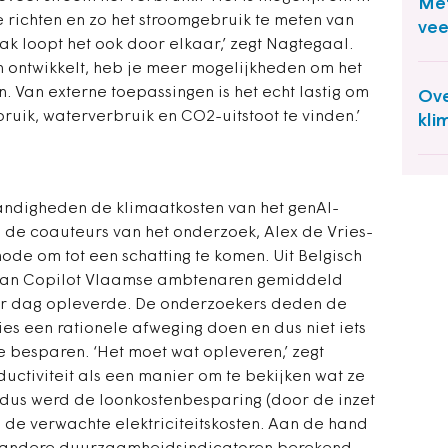
Met
 richten en zo het stroomgebruik te meten van
vee
 loopt het ook door elkaar,’ zegt Nagtegaal.
rn ontwikkelt, heb je meer mogelijkheden om het
. Van externe toepassingen is het echt lastig om
Ove
uik, waterverbruik en CO2-uitstoot te vinden.’
kli
andigheden de klimaatkosten van het genAI-
 de coauteurs van het onderzoek, Alex de Vries-
de om tot een schatting te komen. Uit Belgisch
k van Copilot Vlaamse ambtenaren gemiddeld
per dag opleverde. De onderzoekers deden de
s een rationele afweging doen en dus niet iets
 besparen. ‘Het moet wat opleveren,’ zegt
ctiviteit als een manier om te bekijken wat ze
n dus werd de loonkostenbesparing (door de inzet
 de verwachte elektriciteitskosten. Aan de hand