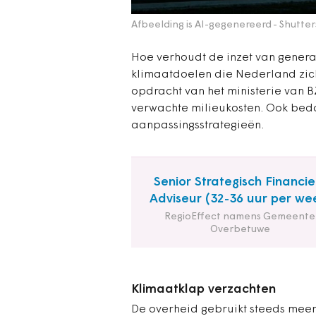
Afbeelding is AI-gegenereerd
- Shutte
Hoe verhoudt de inzet van generat
klimaatdoelen die Nederland zich
opdracht van het ministerie van 
verwachte milieukosten. Ook bed
aanpassingsstrategieën.
Senior Strategisch Financie
Adviseur (32-36 uur per we
RegioEffect namens Gemeente
Overbetuwe
Klimaatklap verzachten
De overheid gebruikt steeds meer 