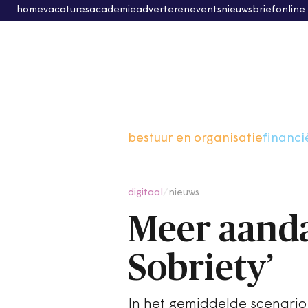
home
vacatures
academie
adverteren
events
nieuwsbrief
online
bestuur en organisatie
financi
digitaal
/
nieuws
Meer aanda
Sobriety’
In het gemiddelde scenario 