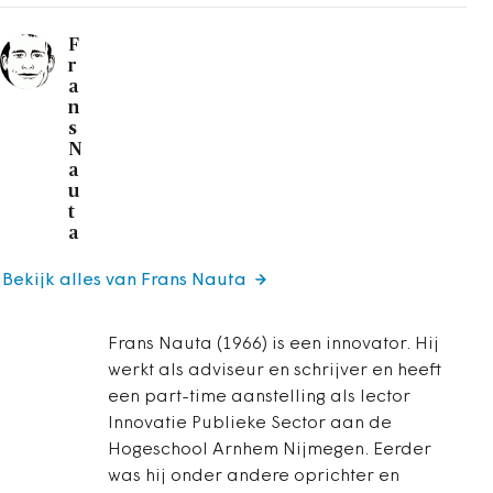
F
r
a
n
s
N
a
u
t
a
Bekijk alles van Frans Nauta
Frans Nauta (1966) is een innovator. Hij
werkt als adviseur en schrijver en heeft
een part-time aanstelling als lector
Innovatie Publieke Sector aan de
Hogeschool Arnhem Nijmegen. Eerder
was hij onder andere oprichter en