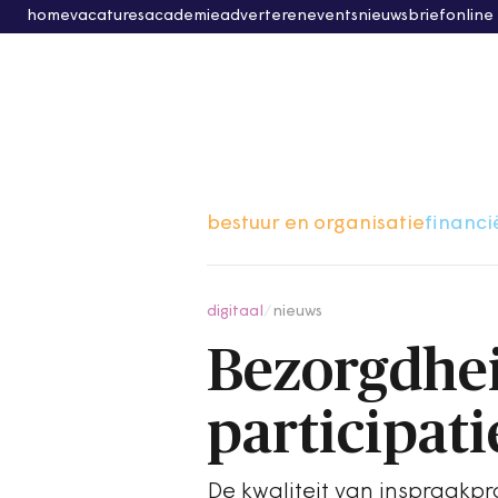
home
vacatures
academie
adverteren
events
nieuwsbrief
online
bestuur en organisatie
financi
digitaal
/
nieuws
Bezorgdhei
participat
De kwaliteit van inspraakpr