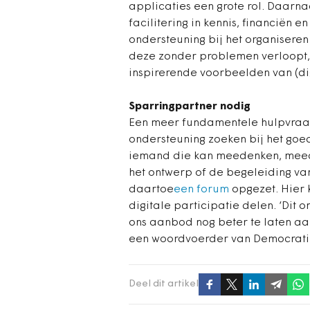
applicaties een grote rol. Daar
facilitering in kennis, financiën e
ondersteuning bij het organiseren
deze zonder problemen verloopt, 
inspirerende voorbeelden van (dig
Sparringpartner nodig
Een meer fundamentele hulpvraa
ondersteuning zoeken bij het goe
iemand die kan meedenken, meedoe
het ontwerp of de begeleiding van
daartoe
een forum
opgezet. Hier 
digitale participatie delen. ‘Di
ons aanbod nog beter te laten aa
een woordvoerder van Democratie
Deel dit artikel