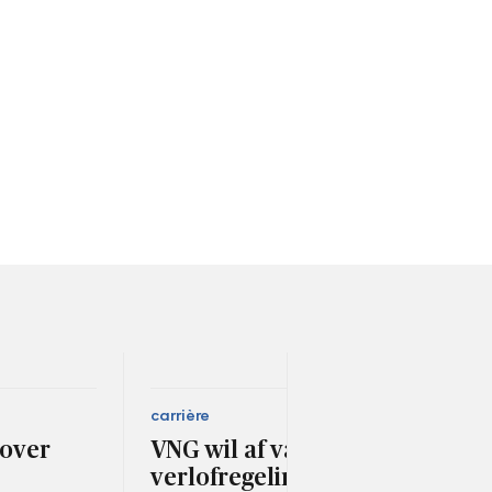
carrière
ruimt
 over
VNG wil af van lokale
Gel
verlofregelingen
in 