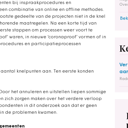
nten bij inspraakprocedures en
Ove
een combinatie van online en offline methodes.
ootste gedeelte van de projecten niet in de knel
Bek
orende maatregelen. Na een korte tijd van
erste stappen om processen weer voort te
roof’ waren, in nieuwe ‘coronaproof’ vormen of in
kprocedures en participatieprocessen
K
Ver
 aantal knelpunten aan. Ten eerste konden
aan
Rad
 Door het annuleren en uitstellen liepen sommige
en zich zorgen maken over het verdere verloop
spondenten in dit onderzoek aan dat er geen
us in de problemen kwamen.
e gemeenten