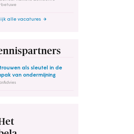
rbetuwe
ijk alle vacatures
ennispartners
trouwen als sleutel in de
pak van ondermijning
arAdvies
Het
bela