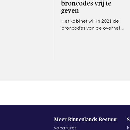
broncodes vrij te
geven
Het kabinet wil in 2021 de
broncodes van de overheid
zoveel mogelijk vrijgeven.
Ook worden overheden
gestimuleerd om hun
software via een…
Meer Binnenlands Bestuur
S
vacatures
k