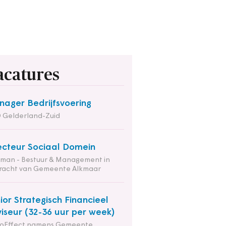
acatures
ager Bedrijfsvoering
 Gelderland-Zuid
ecteur Sociaal Domein
tman - Bestuur & Management in
racht van Gemeente Alkmaar
ior Strategisch Financieel
iseur (32-36 uur per week)
ioEffect namens Gemeente