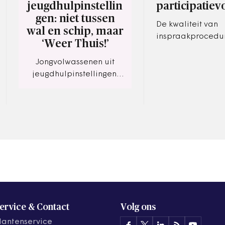
jeugdhulpinstellin
participatie
gen: niet tussen
De kwaliteit van
wal en schip, maar
inspraakprocedu
‘Weer Thuis!’
participatieproce
digitale alternati
Jongvolwassenen uit
onder druk, vinde
jeugdhulpinstellingen:
kleine en…
niet tussen wal en schip,
maar ‘Weer Thuis!’
ervice & Contact
Volg ons
lantenservice