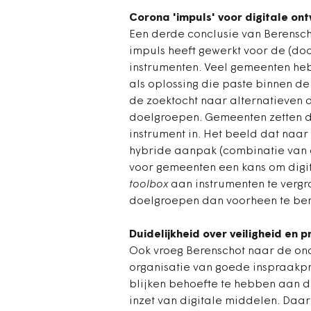
Corona 'impuls' voor digitale ont
Een derde conclusie van Berensch
impuls heeft gewerkt voor de (doo
instrumenten. Veel gemeenten heb
als oplossing die paste binnen de
de zoektocht naar alternatieven d
doelgroepen. Gemeenten zetten du
instrument in. Het beeld dat naar
hybride aanpak (combinatie van o
voor gemeenten een kans om digit
toolbox
aan instrumenten te verg
doelgroepen dan voorheen te bere
Duidelijkheid over veiligheid en p
Ook vroeg Berenschot naar de on
organisatie van goede inspraakp
blijken behoefte te hebben aan d
inzet van digitale middelen. Daar