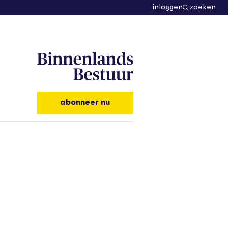
inloggen
zoeken
abonneer nu