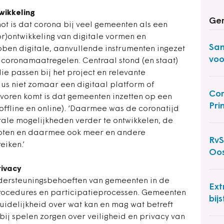
wikkeling
Ger
ot is dat corona bij veel gemeenten als een
r)ontwikkeling van digitale vormen en
Sam
ben digitale, aanvullende instrumenten ingezet
voo
 coronamaatregelen. Centraal stond (en staat)
ie passen bij het project en relevante
s niet zomaar een digitaal platform of
Cor
 voren komt is dat gemeenten inzetten op een
Pri
ffline en online). ‘Daarmee was de coronatijd
ale mogelijkheden verder te ontwikkelen, de
roten en daarmee ook meer en andere
RvS
iken.’
Oos
rivacy
dersteuningsbehoeften van gemeenten in de
Ext
rocedures en participatieprocessen. Gemeenten
bij
uidelijkheid over wat kan en mag wat betreft
bij spelen zorgen over veiligheid en privacy van