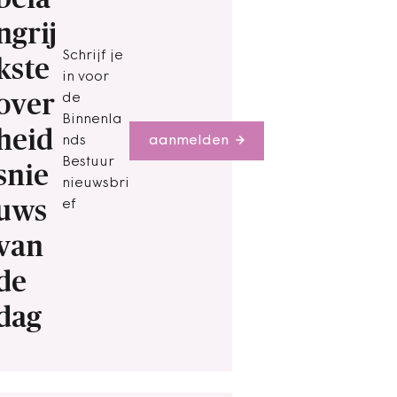
ngrij
Schrijf je
kste
in voor
over
de
Binnenla
heid
nds
aanmelden
Bestuur
snie
nieuwsbri
uws
ef
van
de
dag