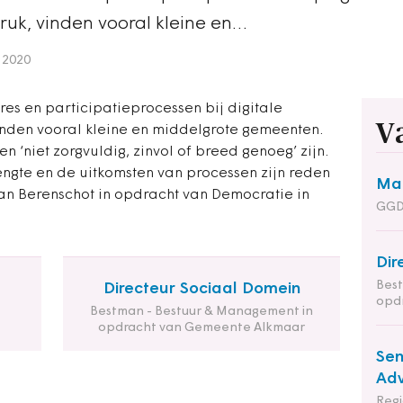
ruk, vinden vooral kleine en…
 2020
es en participatieprocessen bij digitale
V
vinden vooral kleine en middelgrote gemeenten.
 ‘niet zorgvuldig, zinvol of breed genoeg’ zijn.
engte en de uitkomsten van processen zijn reden
Man
 van Berenschot in opdracht van Democratie in
GGD
Dir
Bes
Directeur Sociaal Domein
opd
Bestman - Bestuur & Management in
opdracht van Gemeente Alkmaar
Sen
Adv
Reg