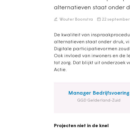
alternatieven staat onder d
Wouter Boonstra
22 september
De kwaliteit van inspraakprocedur
alternatieven staat onder druk, 
Digitale participatievormen zouden
Ook invloed van inwoners en de l
tot zorg. Dat blijkt uit onderzoek
Actie.
Manager Bedrijfsvoering
GGD Gelderland-Zuid
Projecten niet in de knel