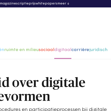
 magazine
scriptieprijs
whitepapers
meer
ën
ruimte en milieu
sociaal
digitaal
carrière
juridisch
d over digitale
ievormen
ocedures en participatieprocessen bij digitale