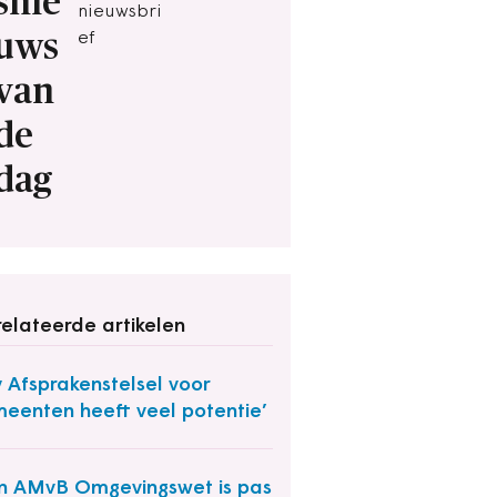
snie
nieuwsbri
uws
ef
van
de
dag
elateerde artikelen
y Afsprakenstelsel voor
eenten heeft veel potentie’
n AMvB Omgevingswet is pas