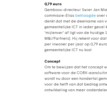
0,79 euro
Gemboxx-directeur Swier Jan Mied
commissie-Elias
beklaagde
over 
denkt dat met de deelname van 
gemeentelijke ICT in ieder geva
‘mijlenver’ af ligt van de huidige 
M&I/Partners). Hij rekent voor da
per inwoner per jaar op 0,79 euro
gemeentelijke ICT nu kost.
Concept
Om te bewijzen dat het concept w
software voor de CORV-aansluiting
wordt nu door een hondertal geme
voor de helft van dat bedrag ontw
ontwikkeling van meer onderdele