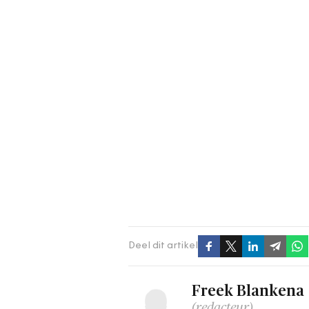
Deel dit artikel
Freek Blankena
(redacteur)