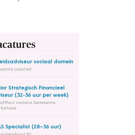
acatures
eidsadviseur sociaal domein
eente Lelystad
ior Strategisch Financieel
iseur (32-36 uur per week)
ioEffect namens Gemeente
rbetuwe
S Specialist (28–36 uur)
evingsdienst NL