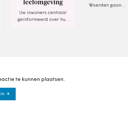
leefomgeving
Woerden gaan
daadwerkelijk in
Uw inwoners centraal
coöperatie samen
geïnformeerd over hun
eerste instantie) 
leefomgeving. Alle
Gemboxx softwar
relevante
ontwikkelen…
omgevingsinformatie in
één centraal, online
platform
eactie te kunnen plaatsen.
in