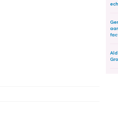
ech
Ge
aan
fac
Ald
Gro