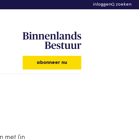
inloggen
zoeken
abonneer nu
n met (in