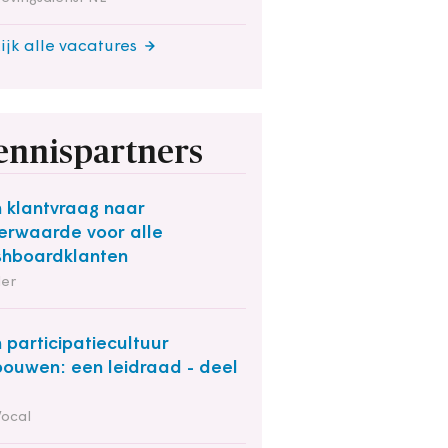
ijk alle vacatures
ennispartners
 klantvraag naar
rwaarde voor alle
hboardklanten
der
 participatiecultuur
bouwen: een leidraad - deel
Vocal