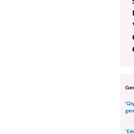
Ger
'Qi
gem
‘Eé