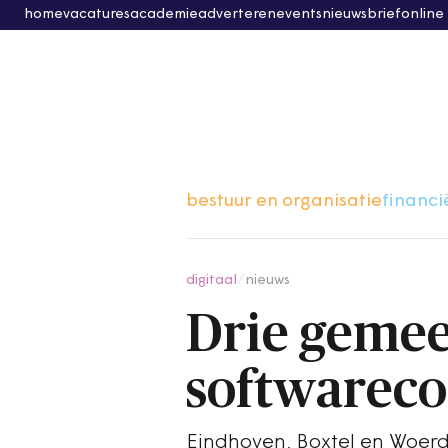
home
vacatures
academie
adverteren
events
nieuwsbrief
online
bestuur en organisatie
financi
digitaal
/
nieuws
Drie geme
softwareco
Eindhoven, Boxtel en Woerd