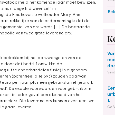
ensvatbaarheid het komende jaar moet bewijzen,
sinds lange tijd weer zelf in
Bek
zegt de Eindhovense wethouder Mary-Ann
t aantrekkelijke van de onderneming is dat de
lke gemeente, van ons wordt. […] De bestaande
monopolie van twee grote leveranciers.’
K
Van
rk betrokken bij het aanzwengelen van de
mee
e door dat bedrijf ontwikkelde
das
og uit te onderhandelen fusie) in eigendom
Ver
nten (potentieel alle 393) zouden daarvan
0 euro per jaar plus een gebruikstarief gebruik
Een
oud’. De exacte voorwaarden voor gebruik zijn
uit
tekent in ieder geval een afscheid van het
1
ranciers. Die leveranciers kunnen eventueel wel
ie gaan leveren.
Go 