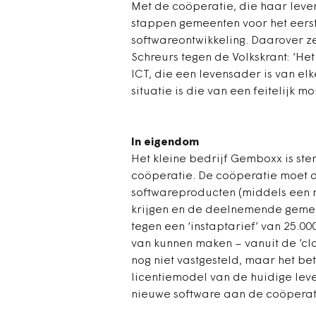
Met de coöperatie, die haar lev
stappen gemeenten voor het eerst 
softwareontwikkeling. Daarover 
Schreurs tegen de Volkskrant: ‘He
ICT, die een levensader is van e
situatie is die van een feitelijk 
In eigendom
Het kleine bedrijf Gemboxx is ste
coöperatie. De coöperatie moet d
softwareproducten (middels een n
krijgen en de deelnemende gemee
tegen een ‘instaptarief’ van 25.00
van kunnen maken – vanuit de ’cl
nog niet vastgesteld, maar het be
licentiemodel van de huidige leve
nieuwe software aan de coöperat