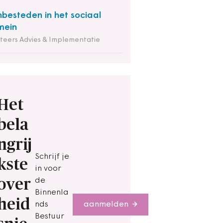
besteden in het sociaal
mein
iteers Advies & Implementatie
Het
bela
ngrij
Schrijf je
kste
in voor
over
de
Binnenla
heid
nds
aanmelden
Bestuur