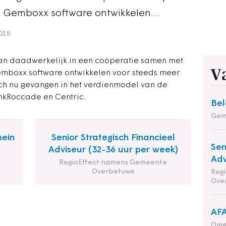
ijf Gemboxx software ontwikkelen…
015
an daadwerkelijk in een coöperatie samen met
V
 Gemboxx software ontwikkelen voor steeds meer
ich nu gevangen in het verdienmodel van de
inkRoccade en Centric.
Bel
Gem
mein
Senior Strategisch Financieel
Sen
Adviseur (32-36 uur per week)
Adv
RegioEffect namens Gemeente
Overbetuwe
Reg
Ove
AFA
Omg