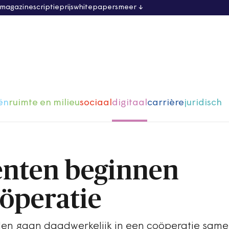
 magazine
scriptieprijs
whitepapers
meer
ën
ruimte en milieu
sociaal
digitaal
carrière
juridisch
enten beginnen
öperatie
en gaan daadwerkelijk in een coöperatie same