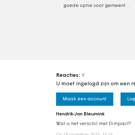
goede optie voor gemeenten
die ontevreden zijn over de
prijs en de kwaliteit van hun
software, dat stelt…
Reacties:
9
U moet ingelogd zijn om een r
Maak een account
Log
Hendrik-Jan Bleumink
Wat is het verschil met Dimpact?
Op 18 november 2015, 14:26