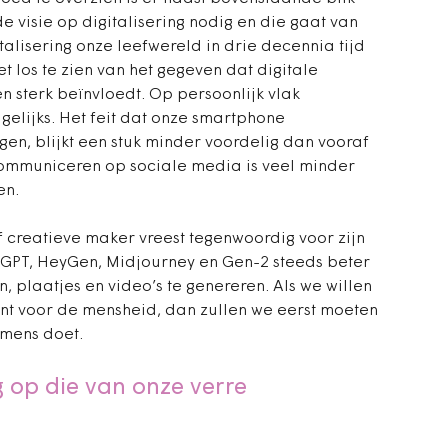
 visie op digitalisering nodig en die gaat van
talisering onze leefwereld in drie decennia tijd
t los te zien van het gegeven dat digitale
 sterk beïnvloedt. Op persoonlijk vlak
elijks. Het feit dat onze smartphone
gen, blijkt een stuk minder voordelig dan vooraf
ommuniceren op sociale media is veel minder
en.
f creatieve maker vreest tegenwoordig voor zijn
 GPT, HeyGen, Midjourney en Gen-2 steeds beter
en, plaatjes en video’s te genereren. Als we willen
nt voor de mensheid, dan zullen we eerst moeten
 mens doet.
g op die van onze verre