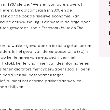
j in 1987 stelde: “We zien computers overal
istieken”. De dotcomcrash in 2000 en de
ezen dat de ook de ‘nieuwe economie’ kan
rond de eeuwwisseling is de wereld de afgelopen
atisch geworden, zoals
Freedom House
en
The
r wereld wakker geworden en in actie gekomen om
eiden. In het geval van de Europese Unie (EU) is
ht op het temmen van megabedrijven met
 TikTok), het terugdringen van desinformatie en
es tegen dictators met cyberwapens zoals Poetin
en bedrijven wil beschermen tegen
tief, al moet het enorme pakket aan wet- en
baar blijven.
oed te overzien is er naast bovenstaande blik