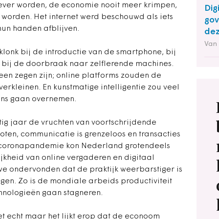
ever worden, de economie nooit meer krimpen,
Dig
worden. Het internet werd beschouwd als iets
gov
hun handen afblijven.
dez
Van
lonk bij de introductie van de smartphone, bij
 bij de doorbraak naar zelflerende machines.
en zegen zijn; online platforms zouden de
erkleinen. En kunstmatige intelligentie zou veel
 ons gaan overnemen.
tig jaar de vruchten van voortschrijdende
tsloten, communicatie is grenzeloos en transacties
e coronapandemie kon Nederland grotendeels
jkheid van online vergaderen en digitaal
we ondervonden dat de praktijk weerbarstiger is
ngen. Zo is de mondiale arbeids productiviteit
chnologieën gaan stagneren.
et echt maar het lijkt erop dat de econoom