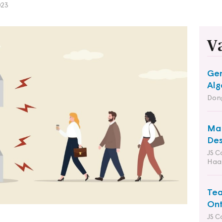
023
V
Gem
Alg
Dong
Man
Des
JS C
Haa
Tea
Ont
JS C