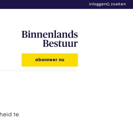
inloggen
zoeken
abonneer nu
heid te