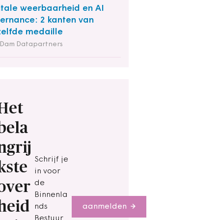
itale weerbaarheid en AI
ernance: 2 kanten van
elfde medaille
 Dam Datapartners
Het
bela
ngrij
Schrijf je
kste
in voor
over
de
Binnenla
heid
nds
aanmelden
Bestuur