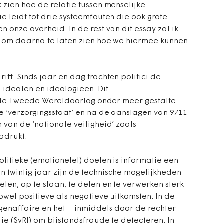
k zien hoe de relatie tussen menselijke
e leidt tot drie systeemfouten die ook grote
 onze overheid. In de rest van dit essay zal ik
n om daarna te laten zien hoe we hiermee kunnen
rift. Sinds jaar en dag trachten politici de
idealen en ideologieën. Dit
e Tweede Wereldoorlog onder meer gestalte
e ‘verzorgingsstaat’ en na de aanslagen van 9/11
 van de ‘nationale veiligheid’ zoals
adrukt.
politieke (emotionele!) doelen is informatie een
 twintig jaar zijn de technische mogelijkheden
en, op te slaan, te delen en te verwerken sterk
owel positieve als negatieve uitkomsten. In de
genaffaire en het – inmiddels door de rechter
ie (SyRI) om bijstandsfraude te detecteren. In