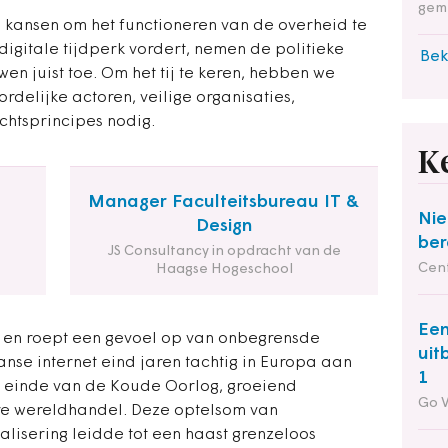
gem
 kansen om het functioneren van de overheid te
digitale tijdperk vordert, nemen de politieke
Bek
n juist toe. Om het tij te keren, hebben we
delijke actoren, veilige organisaties,
htsprincipes nodig.
K
Manager Faculteitsbureau IT &
Nie
Design
ber
JS Consultancy in opdracht van de
Cent
Haagse Hogeschool
Een
ch en roept een gevoel op van onbegrensde
uit
nse internet eind jaren tachtig in Europa aan
1
t einde van de Koude Oorlog, groeiend
Go 
ere wereldhandel. Deze optelsom van
balisering leidde tot een haast grenzeloos