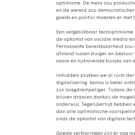
optimisme. De mens zou producti
en de wereld zou democratischer 
goeds en politici moesten er met 
Een vergelijkbaar techoptimisme k
de opkomst van sociale media en
Permanente bereikbaarheid zou e
afstand tussen burger en bestuur v
saaie en tijdrovende klusjes van
Inmiddels plukken we al ruim der
digitalisering: kennis is beter on
zijn laagdrempeliger. Tijdens d
blijven draaien dankzij de mogeli
onderwijs. Tegelijkertijd hebben 
dan alle optimistische voorspelli
sinds de opkomst van digitale te
Goede verklaringen zijn er nog ni