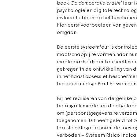
boek
‘De democratie crasht’
laat i
psychologie en digitale technologi
invloed hebben op het functioneren
hier eerst voorbeelden van geve
omgaan.
De eerste systeemfout is controled
maatschappij te vormen naar hun 
maakbaarheidsdenken heeft na d
gekregen in de ontwikkeling van d
in het haast obsessief beschermen
bestuurskundige Paul Frissen ben
Bij het realiseren van dergelijke 
belangrijk middel en de afgelopen
om (persoons)gegevens te verzamel
toegenomen. Dit heeft geleid tot z
laatste categorie horen de toesla
verboden – Systeem Risico Indicat