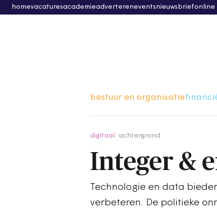
home
vacatures
academie
adverteren
events
nieuwsbrief
online
bestuur en organisatie
financi
digitaal
/
achtergrond
Integer & e
Technologie en data bieden
verbeteren. De politieke on