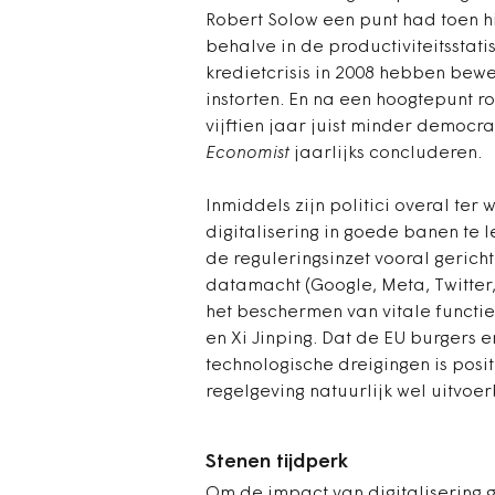
Robert Solow een punt had toen hi
behalve in de productiviteitsstat
kredietcrisis in 2008 hebben bew
instorten. En na een hoogtepunt 
vijftien jaar juist minder democr
Economist
jaarlijks concluderen.
Inmiddels zijn politici overal te
digitalisering in goede banen te l
de reguleringsinzet vooral geric
datamacht (Google, Meta, Twitter,
het beschermen van vitale functi
en Xi Jinping. Dat de EU burgers 
technologische dreigingen is posi
regelgeving natuurlijk wel uitvoer
Stenen tijdperk
Om de impact van digitalisering g