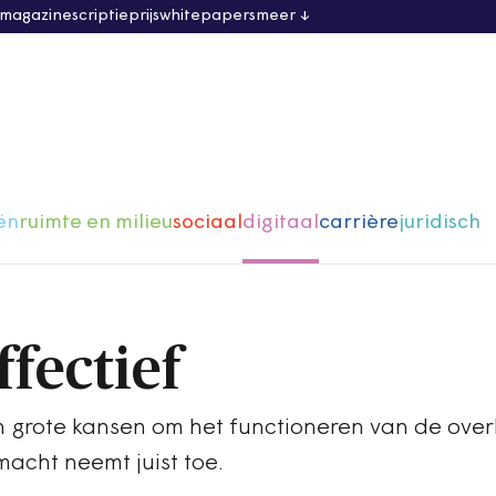
 magazine
scriptieprijs
whitepapers
meer
ën
ruimte en milieu
sociaal
digitaal
carrière
juridisch
ffectief
 grote kansen om het functioneren van de over
macht neemt juist toe.