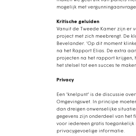
maken we gebruik van panels me
mogelijk met vergunningaanvragen
Kritische geluiden
Vanuit de Tweede Kamer zijn er v
project met zich meebrengt. De kl
Bevelander. ‘Op dit moment klinke
na het Rapport Elias. De extra aa
projecten na het rapport krijgen,
het stelsel tot een succes te maken
Privacy
Een 'knelpunt' is de discussie ov
Omgevingswet. In principe moeten 
dan dreigen onwenselijke situati
gegevens zijn onderdeel van het f
voor iedereen gratis toegankelij
privacygevoelige informatie.