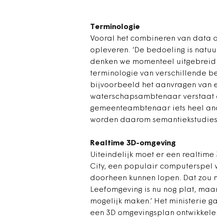
Terminologie
Vooral het combineren van data o
opleveren. ‘De bedoeling is natu
denken we momenteel uitgebreid 
terminologie van verschillende be
bijvoorbeeld het aanvragen van e
waterschapsambtenaar verstaat o
gemeenteambtenaar iets heel ande
worden daarom semantiekstudies g
Realtime 3D-omgeving
Uiteindelijk moet er een realtime
City, een populair computerspel 
doorheen kunnen lopen. Dat zou m
Leefomgeving is nu nog plat, maar
mogelijk maken.’ Het ministerie g
een 3D omgevingsplan ontwikkele