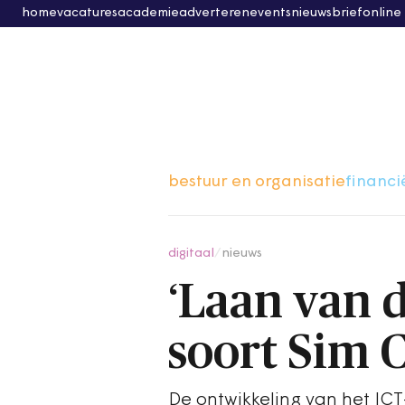
home
vacatures
academie
adverteren
events
nieuwsbrief
online
bestuur en organisatie
financi
digitaal
/
nieuws
‘Laan van 
soort Sim C
De ontwikkeling van het IC