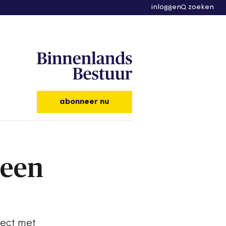
inloggen
zoeken
abonneer nu
 een
ject met