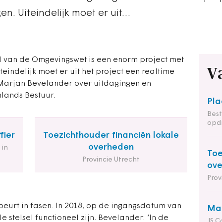
en. Uiteindelijk moet er uit…
el van de Omgevingswet is een enorm project met
V
teindelijk moet er uit het project een realtime
 Marjan Bevelander over uitdagingen en
lands Bestuur.
Pla
Bes
opdr
fier
Toezichthouder financiën lokale
overheden
 in
Toe
Provincie Utrecht
ov
Prov
ebeurt in fasen. In 2018, op de ingangsdatum van
Man
 stelsel functioneel zijn. Bevelander: ‘In de
JS C