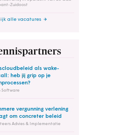
bant-Zuidoost
ijk alle vacatures
ennispartners
kscloudbeleid als wake-
all: heb jij grip op je
nprocessen?
 Software
mmere vergunning verlening
agt om concreter beleid
iteers Advies & Implementatie