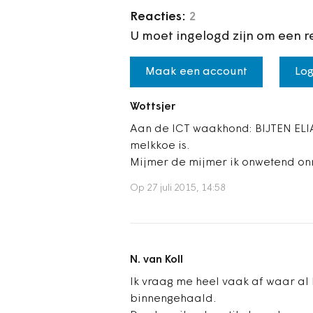
Reacties:
2
U moet ingelogd zijn om een r
Maak een account
Log
Wottsjer
Aan de ICT waakhond: BIJTEN ELIA
melkkoe is.
Mijmer de mijmer ik onwetend onn
Op 27 juli 2015, 14:58
N. van Koll
Ik vraag me heel vaak af waar al he
binnengehaald.