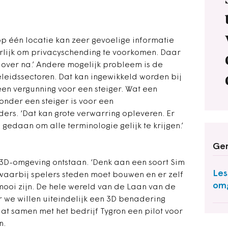
p één locatie kan zeer gevoelige informatie
urlijk om privacyschending te voorkomen. Daar
over na.’ Andere mogelijk probleem is de
leidssectoren. Dat kan ingewikkeld worden bij
en vergunning voor een steiger. Wat een
nder een steiger is voor een
rs. ‘Dat kan grote verwarring opleveren. Er
edaan om alle terminologie gelijk te krijgen.’
Ger
 3D-omgeving ontstaan. ‘Denk aan een soort Sim
Les
waarbij spelers steden moet bouwen en er zelf
omg
ooi zijn. De hele wereld van de Laan van de
 we willen uiteindelijk een 3D benadering
aat samen met het bedrijf Tygron een pilot voor
n.