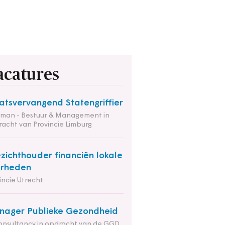
acatures
atsvervangend Statengriffier
tman - Bestuur & Management in
acht van Provincie Limburg
zichthouder financiën lokale
erheden
incie Utrecht
ager Publieke Gezondheid
onsultancy in opdracht van de GGD