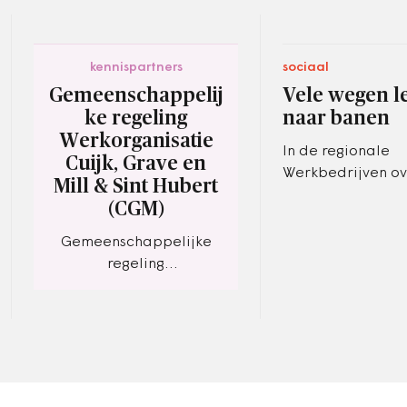
kennispartners
sociaal
Gemeenschappelij
Vele wegen l
ke regeling
naar banen
Werkorganisatie
In de regionale
Cuijk, Grave en
Werkbedrijven o
Mill & Sint Hubert
gemeenten, socia
(CGM)
en UWV over het 
arbeidsmarktbel
Gemeenschappelijke
zorg je ervoor da
regeling
Werkorganisatie Cuijk,
Grave en Mill & Sint
Hubert (CGM)