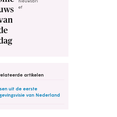
nieuwsbri
uws
ef
van
de
dag
elateerde artikelen
sen uit de eerste
evingsvisie van Nederland