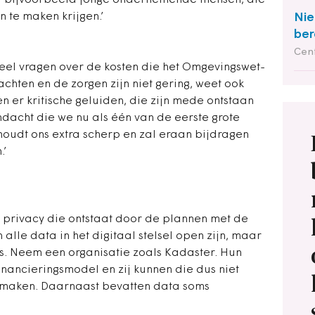
t bijvoorbeeld jonge ondernemende mensen, die
 te maken krijgen.’
Nie
ber
Cent
eel vragen over de kosten die het Omgevingswet-
achten en de zorgen zijn niet gering, weet ook
n er kritische geluiden, die zijn mede ontstaan
ndacht die we nu als één van de eerste grote
 houdt ons extra scherp en zal eraan bijdragen
.’
er privacy die ontstaat door de plannen met de
alle data in het digitaal stelsel open zijn, maar
es. Neem een organisatie zoals Kadaster. Hun
inancieringsmodel en zij kunnen die dus niet
k maken. Daarnaast bevatten data soms