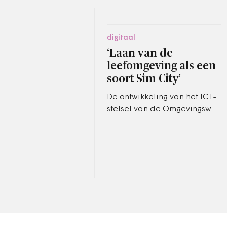
digitaal
‘Laan van de
leefomgeving als een
soort Sim City’
De ontwikkeling van het ICT-
stelsel van de Omgevingswet
is een enorm project met
vele kritisch meekijkende
ogen. Uiteindelijk moet er
uit…