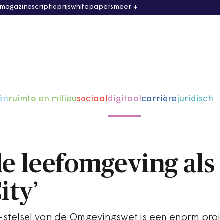
 magazine
scriptieprijs
whitepapers
meer
ën
ruimte en milieu
sociaal
digitaal
carrière
juridisch
de leefomgeving als
ity’
T-stelsel van de Omgevingswet is een enorm pro