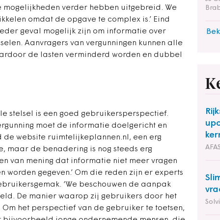
de mogelijkheden verder hebben uitgebreid. We
Bra
wikkelen omdat de opgave te complex is.’ Eind
eder geval mogelijk zijn om informatie over
Bek
sselen. Aanvragers van vergunningen kunnen alle
aardoor de lasten verminderd worden en dubbel
K
Rij
le stelsel is een goed gebruikersperspectief.
upc
rgunning moet de informatie doelgericht en
ker
d de website ruimtelijkeplannen.nl, een erg
AFAS
, maar de benadering is nog steeds erg
 ben van mening dat informatie niet meer vragen
 worden gegeven.’ Om die reden zijn er experts
Sli
ebruikersgemak. ‘We beschouwen de aanpak
vra
eeld. De manier waarop zij gebruikers door het
Solv
. Om het perspectief van de gebruiker te toetsen,