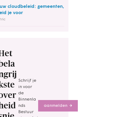
uw cloudbeleid: gemeenten,
eid je voor
ric
Het
bela
ngrij
Schrijf je
kste
in voor
over
de
Binnenla
heid
nds
aanmelden
Bestuur
snie