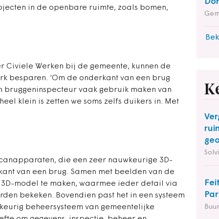
Do
bjecten in de openbare ruimte, zoals bomen,
Gem
Bek
r Civiele Werken bij de gemeente, kunnen de
rk besparen. ‘Om de onderkant van een brug
K
en bruggeninspecteur vaak gebruik maken van
el klein is zetten we soms zelfs duikers in. Met
Ver
rui
geo
Solv
 scanapparaten, die een zeer nauwkeurige 3D-
kant van een brug. Samen met beelden van de
Fei
n 3D-model te maken, waarmee ieder detail via
Par
den bekeken. Bovendien past het in een systeem
keurig beheersysteem van gemeentelijke
Buu