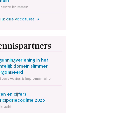
mein
eente Brummen
ijk alle vacatures
ennispartners
gunningverlening in het
mtelijk domein slimmer
rganiseerd
iteers Advies & Implementatie
ten en cijfers
ticipatiecoalitie 2025
rkracht