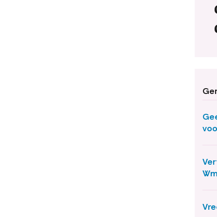
Ger
Gee
voo
Ver
Wm
Vre