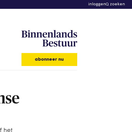
inloggen
zoeken
abonneer nu
mse
f het