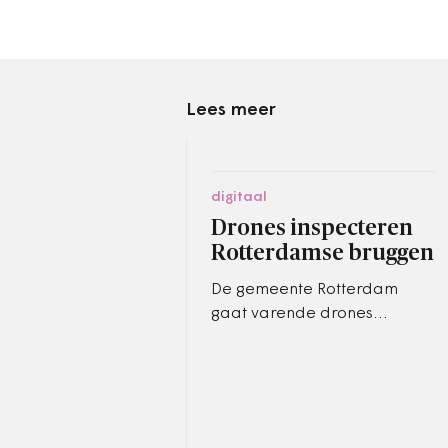
Lees meer
digitaal
Drones inspecteren
Rotterdamse bruggen
De gemeente Rotterdam
gaat varende drones
gebruiken om bruggen vanaf
het water te inspecteren. Op
die manier moet het
makkelijker worden om…