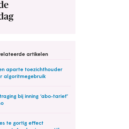
de
dag
elateerde artikelen
n aparte toezichthouder
r algoritmegebruik
traging bij inning ‘abo-tarief’
o
es te gortig effect