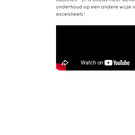
objecten. 'Er is steeds meer beho
onderhoud op een andere wijze va
excelsheets.’