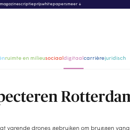
 magazine
scriptieprijs
whitepapers
meer
ën
ruimte en milieu
sociaal
digitaal
carrière
juridisch
pecteren Rotterda
t varende drones gebruiken om bruggen vana