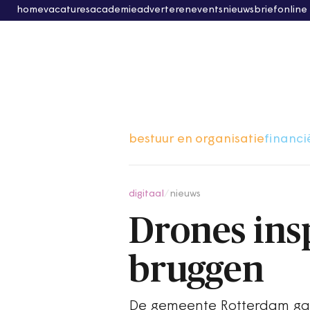
home
vacatures
academie
adverteren
events
nieuwsbrief
online
bestuur en organisatie
financi
digitaal
/
nieuws
Drones ins
bruggen
De gemeente Rotterdam gaa