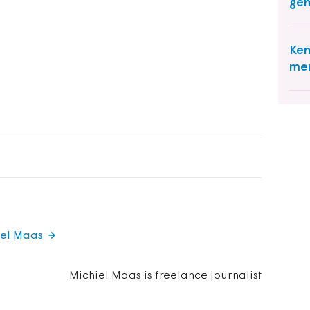
gem
Ken
men
iel Maas
Michiel Maas is freelance journalist