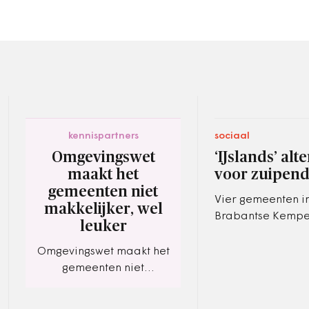
kennispartners
sociaal
Omgevingswet
‘IJslands’ alt
maakt het
voor zuipend
gemeenten niet
Vier gemeenten i
makkelijker, wel
Brabantse Kempe
leuker
de IJslandse aan
probleemdrinkers
Omgevingswet maakt het
vertalen naar de
gemeenten niet
Nederlandse situa
makkelijker, wel leuker