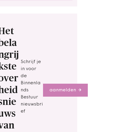
Het
bela
ngrij
Schrijf je
kste
in voor
over
de
Binnenla
heid
nds
aanmelden
Bestuur
snie
nieuwsbri
uws
ef
van