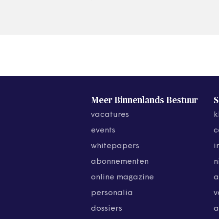
Meer Binnenlands Bestuur
S
vacatures
k
events
c
whitepapers
i
abonnementen
n
online magazine
a
personalia
v
dossiers
a